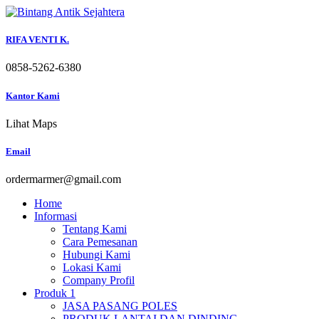
Skip
to
content
RIFA VENTI K.
0858-5262-6380
Kantor Kami
Lihat Maps
Email
ordermarmer@gmail.com
Home
Informasi
Tentang Kami
Cara Pemesanan
Hubungi Kami
Lokasi Kami
Company Profil
Produk 1
JASA PASANG POLES
PRODUK LANTAI DAN DINDING