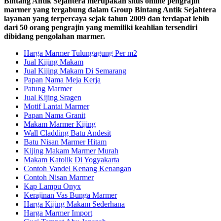
Bintang Antik Sejahtera merupakan situs online pengrajin
marmer yang tergabung dalam Group Bintang Antik Sejahtera
layanan yang terpercaya sejak tahun 2009 dan terdapat lebih
dari 50 orang pengrajin yang memiliki keahlian tersendiri
dibidang pengolahan marmer.
Harga Marmer Tulungagung Per m2
Jual Kijing Makam
Jual Kijing Makam Di Semarang
Papan Nama Meja Kerja
Patung Marmer
Jual Kijing Sragen
Motif Lantai Marmer
Papan Nama Granit
Makam Marmer Kijing
Wall Cladding Batu Andesit
Batu Nisan Marmer Hitam
Kijing Makam Marmer Murah
Makam Katolik Di Yogyakarta
Contoh Vandel Kenang Kenangan
Contoh Nisan Marmer
Kap Lampu Onyx
Kerajinan Vas Bunga Marmer
Harga Kijing Makam Sederhana
Harga Marmer Import