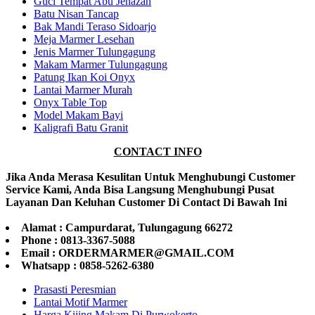
Guci Tempat Abu Jenazah
Batu Nisan Tancap
Bak Mandi Teraso Sidoarjo
Meja Marmer Lesehan
Jenis Marmer Tulungagung
Makam Marmer Tulungagung
Patung Ikan Koi Onyx
Lantai Marmer Murah
Onyx Table Top
Model Makam Bayi
Kaligrafi Batu Granit
CONTACT INFO
Jika Anda Merasa Kesulitan Untuk Menghubungi Customer
Service Kami, Anda Bisa Langsung Menghubungi Pusat
Layanan Dan Keluhan Customer Di Contact Di Bawah Ini
Alamat : Campurdarat, Tulungagung 66272
Phone : 0813-3367-5088
Email : ORDERMARMER@GMAIL.COM
Whatsapp : 0858-5262-6380
Prasasti Peresmian
Lantai Motif Marmer
Harga Kijing Makam Di Purwokerto