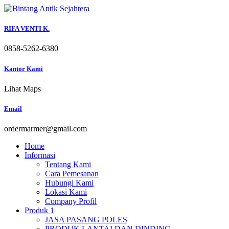
Skip
to
content
RIFA VENTI K.
0858-5262-6380
Kantor Kami
Lihat Maps
Email
ordermarmer@gmail.com
Home
Informasi
Tentang Kami
Cara Pemesanan
Hubungi Kami
Lokasi Kami
Company Profil
Produk 1
JASA PASANG POLES
PRODUK LANTAI DAN DINDING