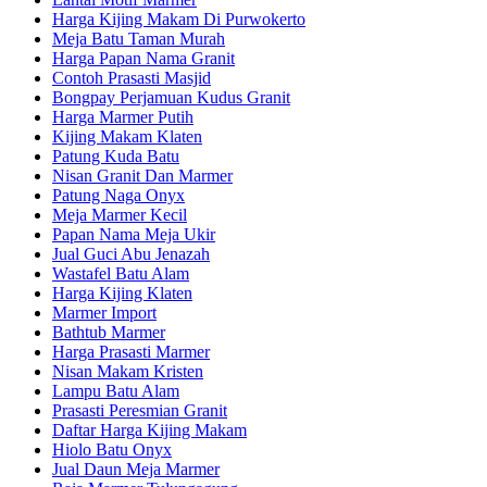
Harga Kijing Makam Di Purwokerto
Meja Batu Taman Murah
Harga Papan Nama Granit
Contoh Prasasti Masjid
Bongpay Perjamuan Kudus Granit
Harga Marmer Putih
Kijing Makam Klaten
Patung Kuda Batu
Nisan Granit Dan Marmer
Patung Naga Onyx
Meja Marmer Kecil
Papan Nama Meja Ukir
Jual Guci Abu Jenazah
Wastafel Batu Alam
Harga Kijing Klaten
Marmer Import
Bathtub Marmer
Harga Prasasti Marmer
Nisan Makam Kristen
Lampu Batu Alam
Prasasti Peresmian Granit
Daftar Harga Kijing Makam
Hiolo Batu Onyx
Jual Daun Meja Marmer