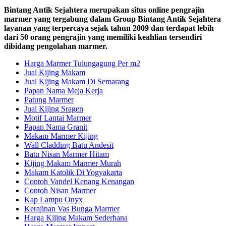
Bintang Antik Sejahtera merupakan situs online pengrajin
marmer yang tergabung dalam Group Bintang Antik Sejahtera
layanan yang terpercaya sejak tahun 2009 dan terdapat lebih
dari 50 orang pengrajin yang memiliki keahlian tersendiri
dibidang pengolahan marmer.
Harga Marmer Tulungagung Per m2
Jual Kijing Makam
Jual Kijing Makam Di Semarang
Papan Nama Meja Kerja
Patung Marmer
Jual Kijing Sragen
Motif Lantai Marmer
Papan Nama Granit
Makam Marmer Kijing
Wall Cladding Batu Andesit
Batu Nisan Marmer Hitam
Kijing Makam Marmer Murah
Makam Katolik Di Yogyakarta
Contoh Vandel Kenang Kenangan
Contoh Nisan Marmer
Kap Lampu Onyx
Kerajinan Vas Bunga Marmer
Harga Kijing Makam Sederhana