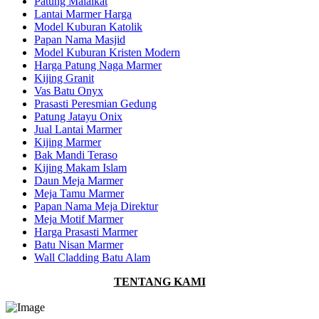
Patung Malaikat
Lantai Marmer Harga
Model Kuburan Katolik
Papan Nama Masjid
Model Kuburan Kristen Modern
Harga Patung Naga Marmer
Kijing Granit
Vas Batu Onyx
Prasasti Peresmian Gedung
Patung Jatayu Onix
Jual Lantai Marmer
Kijing Marmer
Bak Mandi Teraso
Kijing Makam Islam
Daun Meja Marmer
Meja Tamu Marmer
Papan Nama Meja Direktur
Meja Motif Marmer
Harga Prasasti Marmer
Batu Nisan Marmer
Wall Cladding Batu Alam
TENTANG KAMI