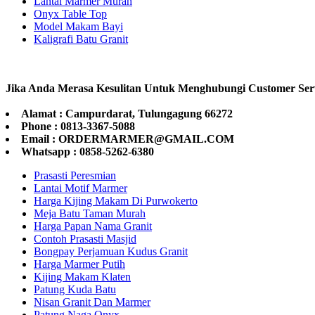
Lantai Marmer Murah
Onyx Table Top
Model Makam Bayi
Kaligrafi Batu Granit
Jika Anda Merasa Kesulitan Untuk Menghubungi Customer Ser
Alamat : Campurdarat, Tulungagung 66272
Phone : 0813-3367-5088
Email : ORDERMARMER@GMAIL.COM
Whatsapp : 0858-5262-6380
Prasasti Peresmian
Lantai Motif Marmer
Harga Kijing Makam Di Purwokerto
Meja Batu Taman Murah
Harga Papan Nama Granit
Contoh Prasasti Masjid
Bongpay Perjamuan Kudus Granit
Harga Marmer Putih
Kijing Makam Klaten
Patung Kuda Batu
Nisan Granit Dan Marmer
Patung Naga Onyx