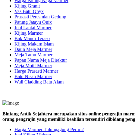
Harga Patung Naga Marmer
Kijing Granit
Vas Batu Onyx
Prasasti Peresmian Gedung
Patung Jatayu Onix
Jual Lantai Marmer
Kijing Marmer
Bak Mandi Teraso
Kijing Makam Islam
Daun Meja Marmer
Meja Tamu Marmer
Papan Nama Meja Direktur
Meja Motif Marmer
Harga Prasasti Marmer
Batu Nisan Marmer
Wall Cladding Batu Alam
Bintang Antik Sejahtera merupakan situs online pengrajin marm
orang pengrajin yang memiliki keahlian tersendiri dibidang pe
Harga Marmer Tulungagung Per m2
Jual Kijing Makam