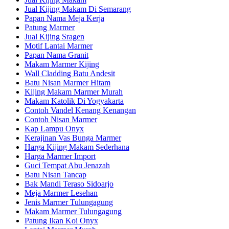
Jual Kijing Makam Di Semarang
Papan Nama Meja Kerja
Patung Marmer
Jual Kijing Sragen
Motif Lantai Marmer
Papan Nama Granit
Makam Marmer Kijing
Wall Cladding Batu Andesit
Batu Nisan Marmer Hitam
Kijing Makam Marmer Murah
Makam Katolik Di Yogyakarta
Contoh Vandel Kenang Kenangan
Contoh Nisan Marmer
Kap Lampu Onyx
Kerajinan Vas Bunga Marmer
Harga Kijing Makam Sederhana
Harga Marmer Import
Guci Tempat Abu Jenazah
Batu Nisan Tancap
Bak Mandi Teraso Sidoarjo
Meja Marmer Lesehan
Jenis Marmer Tulungagung
Makam Marmer Tulungagung
Patung Ikan Koi Onyx