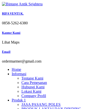
Skip
to
content
RIFA VENTI K.
0858-5262-6380
Kantor Kami
Lihat Maps
Email
ordermarmer@gmail.com
Home
Informasi
Tentang Kami
Cara Pemesanan
Hubungi Kami
Lokasi Kami
Company Profil
Produk 1
JASA PASANG POLES
PRODUK LANTAI DAN DINDING