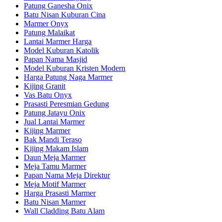
Patung Ganesha Onix
Batu Nisan Kuburan Cina
Marmer Onyx
Patung Malaikat
Lantai Marmer Harga
Model Kuburan Katolik
Papan Nama Masjid
Model Kuburan Kristen Modern
Harga Patung Naga Marmer
Kijing Granit
Vas Batu Onyx
Prasasti Peresmian Gedung
Patung Jatayu Onix
Jual Lantai Marmer
Kijing Marmer
Bak Mandi Teraso
Kijing Makam Islam
Daun Meja Marmer
Meja Tamu Marmer
Papan Nama Meja Direktur
Meja Motif Marmer
Harga Prasasti Marmer
Batu Nisan Marmer
Wall Cladding Batu Alam