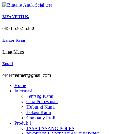
Skip
to
content
RIFA VENTI K.
0858-5262-6380
Kantor Kami
Lihat Maps
Email
ordermarmer@gmail.com
Home
Informasi
Tentang Kami
Cara Pemesanan
Hubungi Kami
Lokasi Kami
Company Profil
Produk 1
JASA PASANG POLES
PRODUK LANTAI DAN DINDING