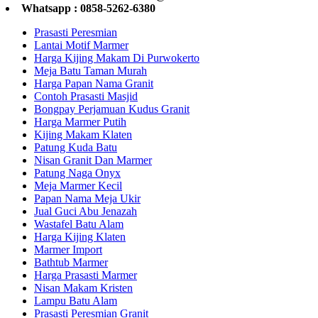
Whatsapp : 0858-5262-6380
Prasasti Peresmian
Lantai Motif Marmer
Harga Kijing Makam Di Purwokerto
Meja Batu Taman Murah
Harga Papan Nama Granit
Contoh Prasasti Masjid
Bongpay Perjamuan Kudus Granit
Harga Marmer Putih
Kijing Makam Klaten
Patung Kuda Batu
Nisan Granit Dan Marmer
Patung Naga Onyx
Meja Marmer Kecil
Papan Nama Meja Ukir
Jual Guci Abu Jenazah
Wastafel Batu Alam
Harga Kijing Klaten
Marmer Import
Bathtub Marmer
Harga Prasasti Marmer
Nisan Makam Kristen
Lampu Batu Alam
Prasasti Peresmian Granit