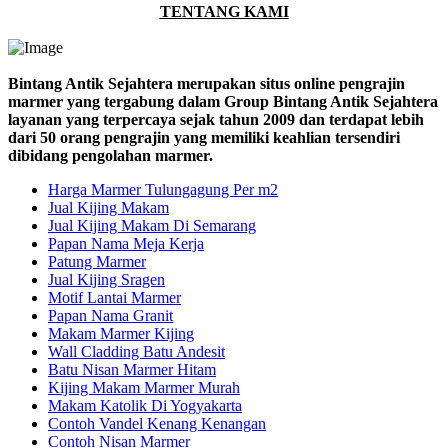
TENTANG KAMI
Bintang Antik Sejahtera merupakan situs online pengrajin
marmer yang tergabung dalam Group Bintang Antik Sejahtera
layanan yang terpercaya sejak tahun 2009 dan terdapat lebih
dari 50 orang pengrajin yang memiliki keahlian tersendiri
dibidang pengolahan marmer.
Harga Marmer Tulungagung Per m2
Jual Kijing Makam
Jual Kijing Makam Di Semarang
Papan Nama Meja Kerja
Patung Marmer
Jual Kijing Sragen
Motif Lantai Marmer
Papan Nama Granit
Makam Marmer Kijing
Wall Cladding Batu Andesit
Batu Nisan Marmer Hitam
Kijing Makam Marmer Murah
Makam Katolik Di Yogyakarta
Contoh Vandel Kenang Kenangan
Contoh Nisan Marmer