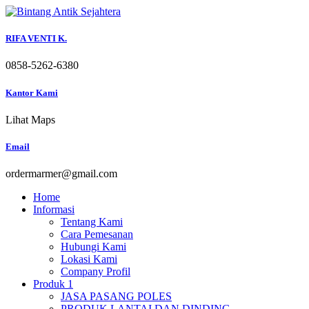
Skip
to
content
RIFA VENTI K.
0858-5262-6380
Kantor Kami
Lihat Maps
Email
ordermarmer@gmail.com
Home
Informasi
Tentang Kami
Cara Pemesanan
Hubungi Kami
Lokasi Kami
Company Profil
Produk 1
JASA PASANG POLES
PRODUK LANTAI DAN DINDING