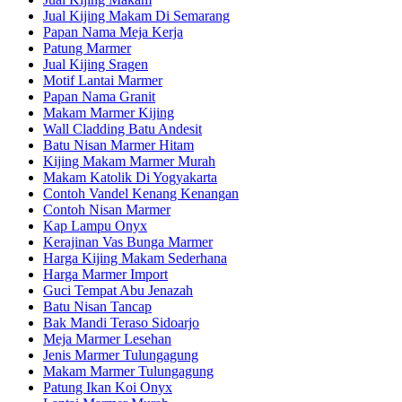
Jual Kijing Makam Di Semarang
Papan Nama Meja Kerja
Patung Marmer
Jual Kijing Sragen
Motif Lantai Marmer
Papan Nama Granit
Makam Marmer Kijing
Wall Cladding Batu Andesit
Batu Nisan Marmer Hitam
Kijing Makam Marmer Murah
Makam Katolik Di Yogyakarta
Contoh Vandel Kenang Kenangan
Contoh Nisan Marmer
Kap Lampu Onyx
Kerajinan Vas Bunga Marmer
Harga Kijing Makam Sederhana
Harga Marmer Import
Guci Tempat Abu Jenazah
Batu Nisan Tancap
Bak Mandi Teraso Sidoarjo
Meja Marmer Lesehan
Jenis Marmer Tulungagung
Makam Marmer Tulungagung
Patung Ikan Koi Onyx