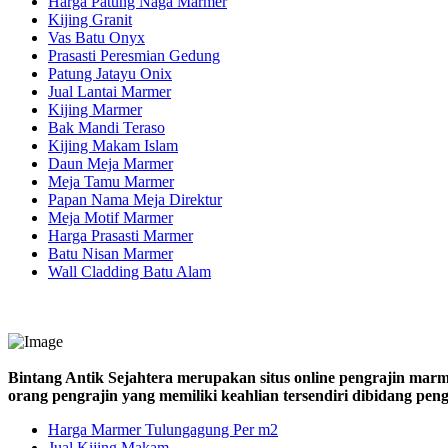
Harga Patung Naga Marmer
Kijing Granit
Vas Batu Onyx
Prasasti Peresmian Gedung
Patung Jatayu Onix
Jual Lantai Marmer
Kijing Marmer
Bak Mandi Teraso
Kijing Makam Islam
Daun Meja Marmer
Meja Tamu Marmer
Papan Nama Meja Direktur
Meja Motif Marmer
Harga Prasasti Marmer
Batu Nisan Marmer
Wall Cladding Batu Alam
Bintang Antik Sejahtera merupakan situs online pengrajin marm
orang pengrajin yang memiliki keahlian tersendiri dibidang pe
Harga Marmer Tulungagung Per m2
Jual Kijing Makam