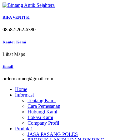
Skip
to
content
RIFA VENTI K.
0858-5262-6380
Kantor Kami
Lihat Maps
Email
ordermarmer@gmail.com
Home
Informasi
Tentang Kami
Cara Pemesanan
Hubungi Kami
Lokasi Kami
Company Profil
Produk 1
JASA PASANG POLES
PRODUK LANTAI DAN DINDING