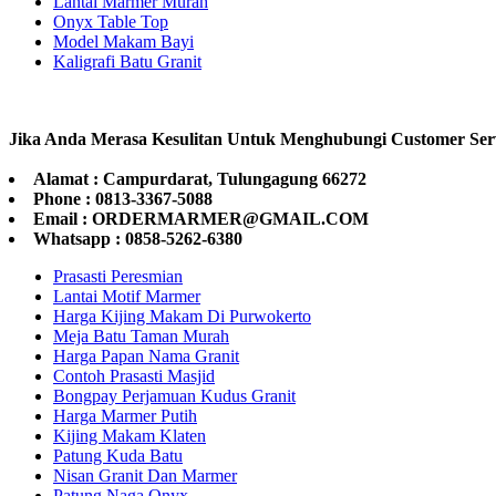
Lantai Marmer Murah
Onyx Table Top
Model Makam Bayi
Kaligrafi Batu Granit
Jika Anda Merasa Kesulitan Untuk Menghubungi Customer Ser
Alamat : Campurdarat, Tulungagung 66272
Phone : 0813-3367-5088
Email : ORDERMARMER@GMAIL.COM
Whatsapp : 0858-5262-6380
Prasasti Peresmian
Lantai Motif Marmer
Harga Kijing Makam Di Purwokerto
Meja Batu Taman Murah
Harga Papan Nama Granit
Contoh Prasasti Masjid
Bongpay Perjamuan Kudus Granit
Harga Marmer Putih
Kijing Makam Klaten
Patung Kuda Batu
Nisan Granit Dan Marmer
Patung Naga Onyx