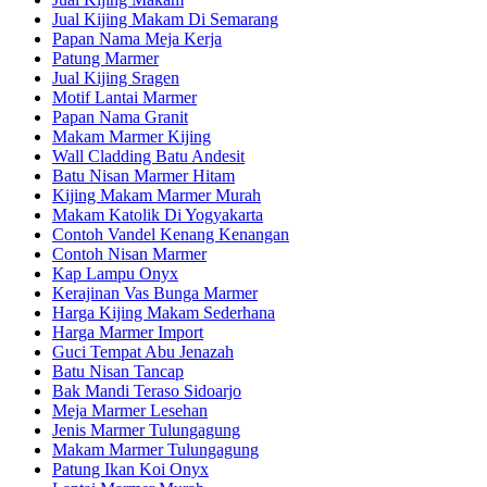
Jual Kijing Makam Di Semarang
Papan Nama Meja Kerja
Patung Marmer
Jual Kijing Sragen
Motif Lantai Marmer
Papan Nama Granit
Makam Marmer Kijing
Wall Cladding Batu Andesit
Batu Nisan Marmer Hitam
Kijing Makam Marmer Murah
Makam Katolik Di Yogyakarta
Contoh Vandel Kenang Kenangan
Contoh Nisan Marmer
Kap Lampu Onyx
Kerajinan Vas Bunga Marmer
Harga Kijing Makam Sederhana
Harga Marmer Import
Guci Tempat Abu Jenazah
Batu Nisan Tancap
Bak Mandi Teraso Sidoarjo
Meja Marmer Lesehan
Jenis Marmer Tulungagung
Makam Marmer Tulungagung
Patung Ikan Koi Onyx