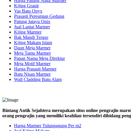
Harga Patung Naga Marmer
Kijing Granit
Vas Batu Onyx
Prasasti Peresmian Gedung
Patung Jatayu Onix
Jual Lantai Marmer
Kijing Marmer
Bak Mandi Teraso
Kijing Makam Islam
Daun Meja Marmer
Meja Tamu Marmer
Papan Nama Meja Direktur
Meja Motif Marmer
Harga Prasasti Marmer
Batu Nisan Marmer
Wall Cladding Batu Alam
Bintang Antik Sejahtera merupakan situs online pengrajin marm
orang pengrajin yang memiliki keahlian tersendiri dibidang pe
Harga Marmer Tulungagung Per m2
Jual Kijing Makam