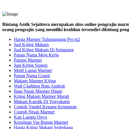
Bintang Antik Sejahtera merupakan situs online pengrajin marm
orang pengrajin yang memiliki keahlian tersendiri dibidang pe
Harga Marmer Tulungagung Per m2
Jual Kijing Makam
Jual Kijing Makam Di Semarang
Papan Nama Meja Kerja
Patung Marmer
Jual Kijing Sragen
Motif Lantai Marmer
Papan Nama Granit
Makam Marmer Kijing
Wall Cladding Batu Andesit
Batu Nisan Marmer Hitam
Kijing Makam Marmer Murah
Makam Katolik Di Yogyakarta
Contoh Vandel Kenang Kenangan
Contoh Nisan Marmer
Kap Lampu Onyx
Kerajinan Vas Bunga Marmer
Harga Kijing Makam Sederhana