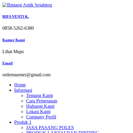
Skip
to
content
RIFA VENTI K.
0858-5262-6380
Kantor Kami
Lihat Maps
Email
ordermarmer@gmail.com
Home
Informasi
Tentang Kami
Cara Pemesanan
Hubungi Kami
Lokasi Kami
Company Profil
Produk 1
JASA PASANG POLES
PRODUK LANTAI DAN DINDING