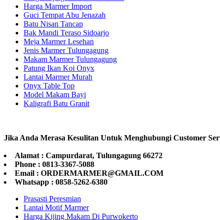
Harga Marmer Import
Guci Tempat Abu Jenazah
Batu Nisan Tancap
Bak Mandi Teraso Sidoarjo
Meja Marmer Lesehan
Jenis Marmer Tulungagung
Makam Marmer Tulungagung
Patung Ikan Koi Onyx
Lantai Marmer Murah
Onyx Table Top
Model Makam Bayi
Kaligrafi Batu Granit
Jika Anda Merasa Kesulitan Untuk Menghubungi Customer Ser
Alamat : Campurdarat, Tulungagung 66272
Phone : 0813-3367-5088
Email : ORDERMARMER@GMAIL.COM
Whatsapp : 0858-5262-6380
Prasasti Peresmian
Lantai Motif Marmer
Harga Kijing Makam Di Purwokerto