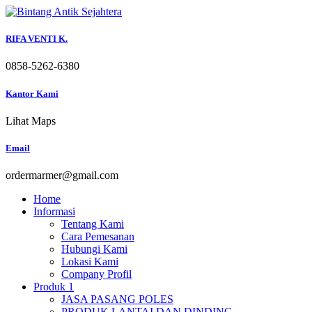
Skip
to
content
RIFA VENTI K.
0858-5262-6380
Kantor Kami
Lihat Maps
Email
ordermarmer@gmail.com
Home
Informasi
Tentang Kami
Cara Pemesanan
Hubungi Kami
Lokasi Kami
Company Profil
Produk 1
JASA PASANG POLES
PRODUK LANTAI DAN DINDING