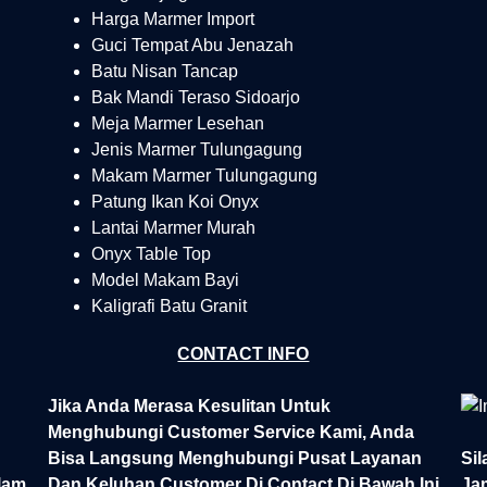
Harga Marmer Import
Guci Tempat Abu Jenazah
Batu Nisan Tancap
Bak Mandi Teraso Sidoarjo
Meja Marmer Lesehan
Jenis Marmer Tulungagung
Makam Marmer Tulungagung
Patung Ikan Koi Onyx
Lantai Marmer Murah
Onyx Table Top
Model Makam Bayi
Kaligrafi Batu Granit
CONTACT INFO
Jika Anda Merasa Kesulitan Untuk
Menghubungi Customer Service Kami, Anda
Bisa Langsung Menghubungi Pusat Layanan
Si
lam
Dan Keluhan Customer Di Contact Di Bawah Ini
Ja