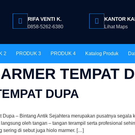
RIFA VENTI K.
KANTOR KA
0858-5262-6380
Lihat Maps
K 2
PRODUK 3
PRODUK 4
Katalog Produk
Daf
MARMER TEMPAT 
TEMPAT DUPA
Dupa – Bintang Antik Sejahtera merupakan pusatnya segala ke
 langsung oleh tangan – tangan terampil serta profesional se
sering di sebut juga hiolo marmer. […]