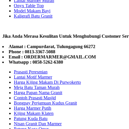
Lantai Marmer Murah
Onyx Table Top
Model Makam Bayi
Kaligrafi Batu Granit
Jika Anda Merasa Kesulitan Untuk Menghubungi Customer Ser
Alamat : Campurdarat, Tulungagung 66272
Phone : 0813-3367-5088
Email : ORDERMARMER@GMAIL.COM
Whatsapp : 0858-5262-6380
Prasasti Peresmian
Lantai Motif Marmer
Harga Kijing Makam Di Purwokerto
Meja Batu Taman Murah
Harga Papan Nama Granit
Contoh Prasasti Masjid
Bongpay Perjamuan Kudus Granit
Harga Marmer Putih
Kijing Makam Klaten
Patung Kuda Batu
Nisan Granit Dan Marmer
Patung Naga Onyx