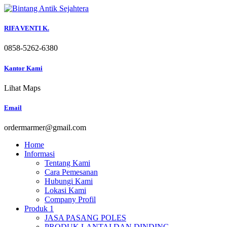
Skip
to
content
RIFA VENTI K.
0858-5262-6380
Kantor Kami
Lihat Maps
Email
ordermarmer@gmail.com
Home
Informasi
Tentang Kami
Cara Pemesanan
Hubungi Kami
Lokasi Kami
Company Profil
Produk 1
JASA PASANG POLES
PRODUK LANTAI DAN DINDING