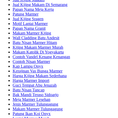
Jual Kijing Makam Di Semarang
Papan Nama Meja Kerja
Patung Marmer
Jual Kijing Sragen
Motif Lantai Marmer
Papan Nama Granit
Makam Marmer Kijing
Wall Cladding Batu Andesit
Batu Nisan Marmer Hitam
Kijing Makam Marmer Murah
Makam Katolik Di Yogyakarta
Contoh Vandel Kenang Kenangan
Contoh Nisan Marmer
Kap Lampu Onyx
Kerajinan Vas Bunga Marmer
Harga Kijing Makam Sederhana
Harga Marmer Import
Guci Tempat Abu Jenazah
Batu Nisan Tancap
Bak Mandi Teraso Sidoarjo
Meja Marmer Lesehan
Jenis Marmer Tulungagung
Makam Marmer Tulungagung
Patung Ikan Koi Onyx