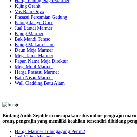
Harga Patung Naga Marmer
Kijing Granit
Vas Batu Onyx
Prasasti Peresmian Gedung
Patung Jatayu Onix
Jual Lantai Marmer
Kijing Marmer
Bak Mandi Teraso
Kijing Makam Islam
Daun Meja Marmer
Meja Tamu Marmer
Papan Nama Meja Direktur
Meja Motif Marmer
Harga Prasasti Marmer
Batu Nisan Marmer
Wall Cladding Batu Alam
Bintang Antik Sejahtera merupakan situs online pengrajin marm
orang pengrajin yang memiliki keahlian tersendiri dibidang pe
Harga Marmer Tulungagung Per m2
Jual Kijing Makam