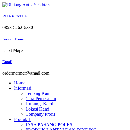
Skip
to
content
RIFA VENTI K.
0858-5262-6380
Kantor Kami
Lihat Maps
Email
ordermarmer@gmail.com
Home
Informasi
Tentang Kami
Cara Pemesanan
Hubungi Kami
Lokasi Kami
Company Profil
Produk 1
JASA PASANG POLES
PRODUK LANTAI DAN DINDING