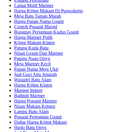
Prasasti Peresmian
Lantai Motif Marmer
Harga Kijing Makam Di Purwokerto
Meja Batu Taman Murah
Harga Papan Nama Granit
Contoh Prasasti Masjid
Bongpay Perjamuan Kudus Granit
Harga Marmer Putih
Kijing Makam Klaten
Patung Kuda Batu
Nisan Granit Dan Marmer
Patung Naga Onyx
Meja Marmer Kecil
Papan Nama Meja Ukir
Jual Guci Abu Jenazah
Wastafel Batu Alam
Harga Kijing Klaten
Marmer Import
Bathtub Marmer
Harga Prasasti Marmer
Nisan Makam Kristen
Lampu Batu Alam
Prasasti Peresmian Granit
Daftar Harga Kijing Makam
Hiolo Batu Onyx