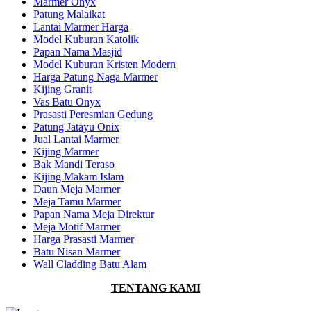
Marmer Onyx
Patung Malaikat
Lantai Marmer Harga
Model Kuburan Katolik
Papan Nama Masjid
Model Kuburan Kristen Modern
Harga Patung Naga Marmer
Kijing Granit
Vas Batu Onyx
Prasasti Peresmian Gedung
Patung Jatayu Onix
Jual Lantai Marmer
Kijing Marmer
Bak Mandi Teraso
Kijing Makam Islam
Daun Meja Marmer
Meja Tamu Marmer
Papan Nama Meja Direktur
Meja Motif Marmer
Harga Prasasti Marmer
Batu Nisan Marmer
Wall Cladding Batu Alam
TENTANG KAMI