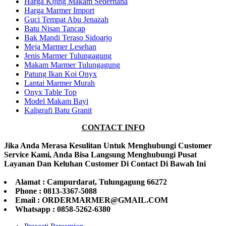
Harga Kijing Makam Sederhana
Harga Marmer Import
Guci Tempat Abu Jenazah
Batu Nisan Tancap
Bak Mandi Teraso Sidoarjo
Meja Marmer Lesehan
Jenis Marmer Tulungagung
Makam Marmer Tulungagung
Patung Ikan Koi Onyx
Lantai Marmer Murah
Onyx Table Top
Model Makam Bayi
Kaligrafi Batu Granit
CONTACT INFO
Jika Anda Merasa Kesulitan Untuk Menghubungi Customer
Service Kami, Anda Bisa Langsung Menghubungi Pusat
Layanan Dan Keluhan Customer Di Contact Di Bawah Ini
Alamat : Campurdarat, Tulungagung 66272
Phone : 0813-3367-5088
Email : ORDERMARMER@GMAIL.COM
Whatsapp : 0858-5262-6380