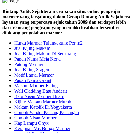
Bintang Antik Sejahtera merupakan situs online pengrajin
marmer yang tergabung dalam Group Bintang Antik Sejahtera
layanan yang terpercaya sejak tahun 2009 dan terdapat lebih
dari 50 orang pengrajin yang memiliki keahlian tersendiri
dibidang pengolahan marmer.
Harga Marmer Tulungagung Per m2
Jual Kijing Makam
Jual Kijing Makam Di Semarang
Papan Nama Meja Kerja
Patung Marmer
Jual Kijing Sragen
Motif Lantai Marmer
Papan Nama Granit
Makam Marmer Kijing
Wall Cladding Batu Andesit
Batu Nisan Marmer Hitam
Kijing Makam Marmer Murah
Makam Katolik Di Yogyakarta
Contoh Vandel Kenang Kenangan
Contoh Nisan Marmer
Kap Lampu Onyx
Kerajinan Vas Bunga Marmer