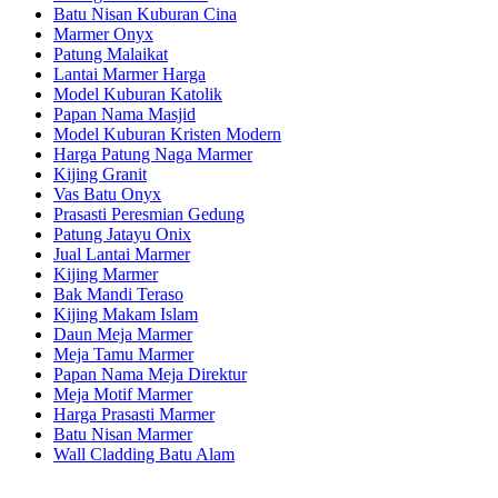
Batu Nisan Kuburan Cina
Marmer Onyx
Patung Malaikat
Lantai Marmer Harga
Model Kuburan Katolik
Papan Nama Masjid
Model Kuburan Kristen Modern
Harga Patung Naga Marmer
Kijing Granit
Vas Batu Onyx
Prasasti Peresmian Gedung
Patung Jatayu Onix
Jual Lantai Marmer
Kijing Marmer
Bak Mandi Teraso
Kijing Makam Islam
Daun Meja Marmer
Meja Tamu Marmer
Papan Nama Meja Direktur
Meja Motif Marmer
Harga Prasasti Marmer
Batu Nisan Marmer
Wall Cladding Batu Alam