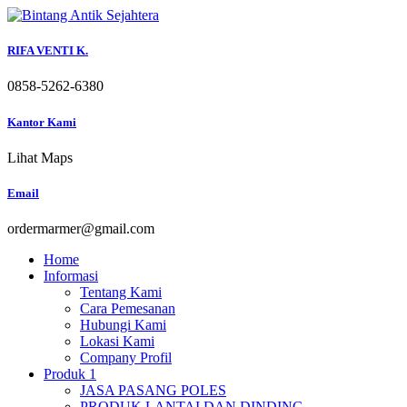
Skip
to
content
RIFA VENTI K.
0858-5262-6380
Kantor Kami
Lihat Maps
Email
ordermarmer@gmail.com
Home
Informasi
Tentang Kami
Cara Pemesanan
Hubungi Kami
Lokasi Kami
Company Profil
Produk 1
JASA PASANG POLES
PRODUK LANTAI DAN DINDING