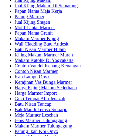
Jual Kijing Makam
Jual Kijing Makam Di Semarang
Papan Nama Meja Kerja
Patung Marmer
Jual Kijing Sragen
Motif Lantai Marmer
Papan Nama Granit
Makam Marmer Kijing
Wall Cladding Batu Andesit
Batu Nisan Marmer Hitam
Kijing Makam Marmer Murah
Makam Katolik Di Yogyakarta
Contoh Vandel Kenang Kenangan
Contoh Nisan Marmer
Kap Lampu Onyx
Kerajinan Vas Bunga Marmer
Harga Kijing Makam Sederhana
Harga Marmer Import
Guci Tempat Abu Jenazah
Batu Nisan Tancap
Bak Mandi Teraso Sidoarjo
Meja Marmer Lesehan
Jenis Marmer Tulungagung
Makam Marmer Tulungagung
Patung Ikan Koi Onyx