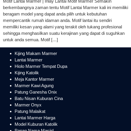
Motif Lantai Marmer | Inlay Lantai Motif Marmer Semakin
berkembangnya zaman tentu Motif Lantai Marmer kali ini memiliki
beragam model yang dapat anda pilih untuk kebutuhan
mempercantik rumah idaman anda. Motif lantai itu sendiri
memiliki kesan yang alami yang terakit oleh tukang profesional
sehingga menghasilkan suatu kerajinan yang dapat di suguhkan
untuk anda semua. Motif […]
Kijing Makam Marmer
Lantai Marmer
Hiolo Marmer Tempat Dupa
Kijing Katolik
Meja Kantor Marmer
Marmer Kawi Agung
Patung Ganesha Onix
Batu Nisan Kuburan Cina
Marmer Onyx
Patung Malaikat
Lantai Marmer Harga
Model Kuburan Katolik
Papan Nama Masjid