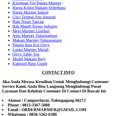
Kerajinan Vas Bunga Marmer
Harga Kijing Makam Sederhana
Harga Marmer Import
Guci Tempat Abu Jenazah
Batu Nisan Tancap
Bak Mandi Teraso Sidoarjo
Meja Marmer Lesehan
Jenis Marmer Tulungagung
Makam Marmer Tulungagung
Patung Ikan Koi Onyx
Lantai Marmer Murah
Onyx Table Top
Model Makam Bayi
Kaligrafi Batu Granit
CONTACT INFO
Jika Anda Merasa Kesulitan Untuk Menghubungi Customer
Service Kami, Anda Bisa Langsung Menghubungi Pusat
Layanan Dan Keluhan Customer Di Contact Di Bawah Ini
Alamat : Campurdarat, Tulungagung 66272
Phone : 0813-3367-5088
Email : ORDERMARMER@GMAIL.COM
Whatsapp : 0858-5262-6380