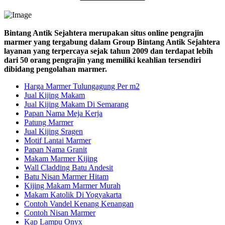
Bintang Antik Sejahtera merupakan situs online pengrajin
marmer yang tergabung dalam Group Bintang Antik Sejahtera
layanan yang terpercaya sejak tahun 2009 dan terdapat lebih
dari 50 orang pengrajin yang memiliki keahlian tersendiri
dibidang pengolahan marmer.
Harga Marmer Tulungagung Per m2
Jual Kijing Makam
Jual Kijing Makam Di Semarang
Papan Nama Meja Kerja
Patung Marmer
Jual Kijing Sragen
Motif Lantai Marmer
Papan Nama Granit
Makam Marmer Kijing
Wall Cladding Batu Andesit
Batu Nisan Marmer Hitam
Kijing Makam Marmer Murah
Makam Katolik Di Yogyakarta
Contoh Vandel Kenang Kenangan
Contoh Nisan Marmer
Kap Lampu Onyx