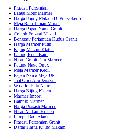
Prasasti Peresmian
Lantai Motif Marmer
Harga Kijing Makam Di Purwokerto
Meja Batu Taman Murah
Harga Papan Nama Granit
Contoh Prasasti Masjid
Bongpay Perjamuan Kudus Granit
Harga Marmer Putih
Kijing Makam Klaten
Patung Kuda Batu
Nisan Granit Dan Marmer
Patung Naga Onyx
Meja Marmer Kecil
Papan Nama Meja Ukir
Jual Guci Abu Jenazah
Wastafel Batu Alam
Harga Kijing Klaten
Marmer Import
Bathtub Marmer
Harga Prasasti Marmer
Nisan Makam Kristen
Lampu Batu Alam
Prasasti Peresmian Granit
Daftar Harga Kijing Makam