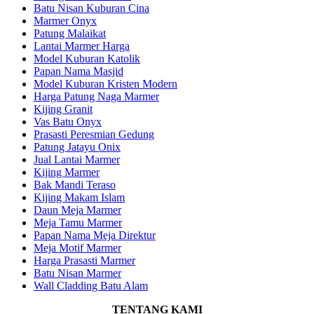
Batu Nisan Kuburan Cina
Marmer Onyx
Patung Malaikat
Lantai Marmer Harga
Model Kuburan Katolik
Papan Nama Masjid
Model Kuburan Kristen Modern
Harga Patung Naga Marmer
Kijing Granit
Vas Batu Onyx
Prasasti Peresmian Gedung
Patung Jatayu Onix
Jual Lantai Marmer
Kijing Marmer
Bak Mandi Teraso
Kijing Makam Islam
Daun Meja Marmer
Meja Tamu Marmer
Papan Nama Meja Direktur
Meja Motif Marmer
Harga Prasasti Marmer
Batu Nisan Marmer
Wall Cladding Batu Alam
TENTANG KAMI