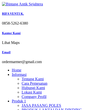
Skip
to
content
RIFA VENTI K.
0858-5262-6380
Kantor Kami
Lihat Maps
Email
ordermarmer@gmail.com
Home
Informasi
Tentang Kami
Cara Pemesanan
Hubungi Kami
Lokasi Kami
Company Profil
Produk 1
JASA PASANG POLES
PRODUK LANTAI DAN DINDING