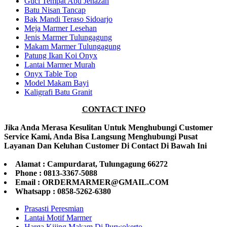
Guci Tempat Abu Jenazah
Batu Nisan Tancap
Bak Mandi Teraso Sidoarjo
Meja Marmer Lesehan
Jenis Marmer Tulungagung
Makam Marmer Tulungagung
Patung Ikan Koi Onyx
Lantai Marmer Murah
Onyx Table Top
Model Makam Bayi
Kaligrafi Batu Granit
CONTACT INFO
Jika Anda Merasa Kesulitan Untuk Menghubungi Customer
Service Kami, Anda Bisa Langsung Menghubungi Pusat
Layanan Dan Keluhan Customer Di Contact Di Bawah Ini
Alamat : Campurdarat, Tulungagung 66272
Phone : 0813-3367-5088
Email : ORDERMARMER@GMAIL.COM
Whatsapp : 0858-5262-6380
Prasasti Peresmian
Lantai Motif Marmer
Harga Kijing Makam Di Purwokerto