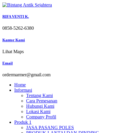
Skip
to
content
RIFA VENTI K.
0858-5262-6380
Kantor Kami
Lihat Maps
Email
ordermarmer@gmail.com
Home
Informasi
Tentang Kami
Cara Pemesanan
Hubungi Kami
Lokasi Kami
Company Profil
Produk 1
JASA PASANG POLES
PRODUK LANTAI DAN DINDING