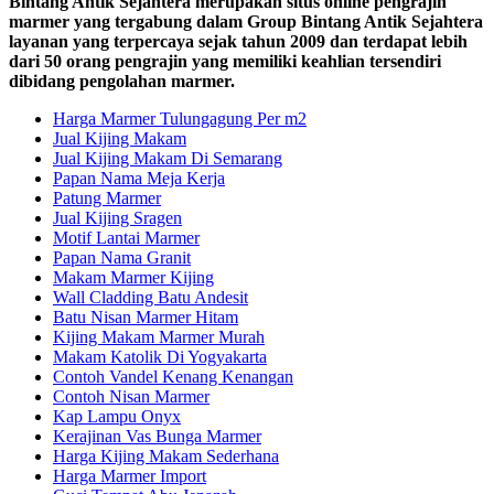
Bintang Antik Sejahtera merupakan situs online pengrajin
marmer yang tergabung dalam Group Bintang Antik Sejahtera
layanan yang terpercaya sejak tahun 2009 dan terdapat lebih
dari 50 orang pengrajin yang memiliki keahlian tersendiri
dibidang pengolahan marmer.
Harga Marmer Tulungagung Per m2
Jual Kijing Makam
Jual Kijing Makam Di Semarang
Papan Nama Meja Kerja
Patung Marmer
Jual Kijing Sragen
Motif Lantai Marmer
Papan Nama Granit
Makam Marmer Kijing
Wall Cladding Batu Andesit
Batu Nisan Marmer Hitam
Kijing Makam Marmer Murah
Makam Katolik Di Yogyakarta
Contoh Vandel Kenang Kenangan
Contoh Nisan Marmer
Kap Lampu Onyx
Kerajinan Vas Bunga Marmer
Harga Kijing Makam Sederhana
Harga Marmer Import