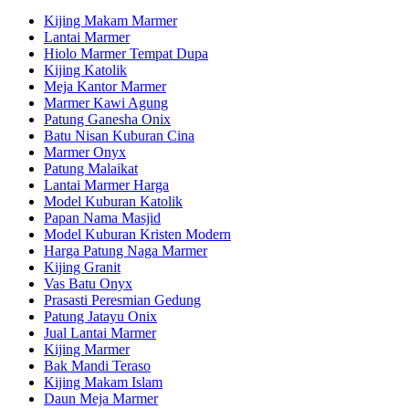
Kijing Makam Marmer
Lantai Marmer
Hiolo Marmer Tempat Dupa
Kijing Katolik
Meja Kantor Marmer
Marmer Kawi Agung
Patung Ganesha Onix
Batu Nisan Kuburan Cina
Marmer Onyx
Patung Malaikat
Lantai Marmer Harga
Model Kuburan Katolik
Papan Nama Masjid
Model Kuburan Kristen Modern
Harga Patung Naga Marmer
Kijing Granit
Vas Batu Onyx
Prasasti Peresmian Gedung
Patung Jatayu Onix
Jual Lantai Marmer
Kijing Marmer
Bak Mandi Teraso
Kijing Makam Islam
Daun Meja Marmer