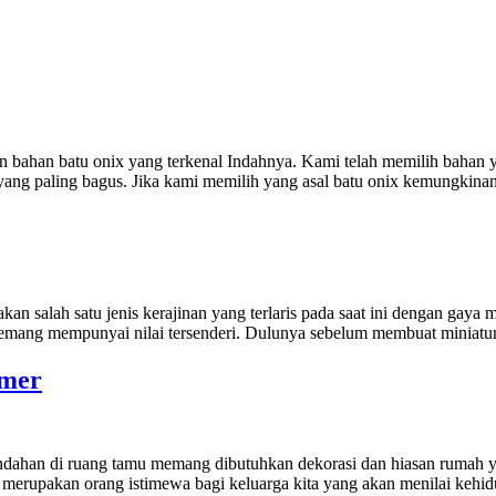
han batu onix yang terkenal Indahnya. Kami telah memilih bahan yang
yang paling bagus. Jika kami memilih yang asal batu onix kemungkinan
lah satu jenis kerajinan yang terlaris pada saat ini dengan gaya me
mang mempunyai nilai tersenderi. Dulunya sebelum membuat miniatur
rmer
ahan di ruang tamu memang dibutuhkan dekorasi dan hiasan rumah ya
merupakan orang istimewa bagi keluarga kita yang akan menilai kehid