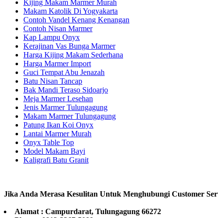
Kijing Makam Marmer Murah
Makam Katolik Di Yogyakarta
Contoh Vandel Kenang Kenangan
Contoh Nisan Marmer
Kap Lampu Onyx
Kerajinan Vas Bunga Marmer
Harga Kijing Makam Sederhana
Harga Marmer Import
Guci Tempat Abu Jenazah
Batu Nisan Tancap
Bak Mandi Teraso Sidoarjo
Meja Marmer Lesehan
Jenis Marmer Tulungagung
Makam Marmer Tulungagung
Patung Ikan Koi Onyx
Lantai Marmer Murah
Onyx Table Top
Model Makam Bayi
Kaligrafi Batu Granit
Jika Anda Merasa Kesulitan Untuk Menghubungi Customer Ser
Alamat : Campurdarat, Tulungagung 66272