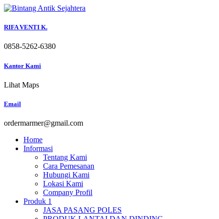
Skip
to
content
RIFA VENTI K.
0858-5262-6380
Kantor Kami
Lihat Maps
Email
ordermarmer@gmail.com
Home
Informasi
Tentang Kami
Cara Pemesanan
Hubungi Kami
Lokasi Kami
Company Profil
Produk 1
JASA PASANG POLES
PRODUK LANTAI DAN DINDING