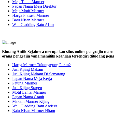
Meja Tamu Marmer
Papan Nama Meja Direktur
Meja Motif Marmer
Harga Prasasti Marmer
Batu Nisan Marmer
Wall Cladding Batu Alam
Bintang Antik Sejahtera merupakan situs online pengrajin marm
orang pengrajin yang memiliki keahlian tersendiri dibidang pe
Harga Marmer Tulungagung Per m2
Jual Kijing Makam
Jual Kijing Makam Di Semarang
Papan Nama Meja Kerja
Patung Marmer
Jual Kijing Sragen
Motif Lantai Marmer
Papan Nama Granit
Makam Marmer Kijing
Wall Cladding Batu Andesit
Batu Nisan Marmer Hitam