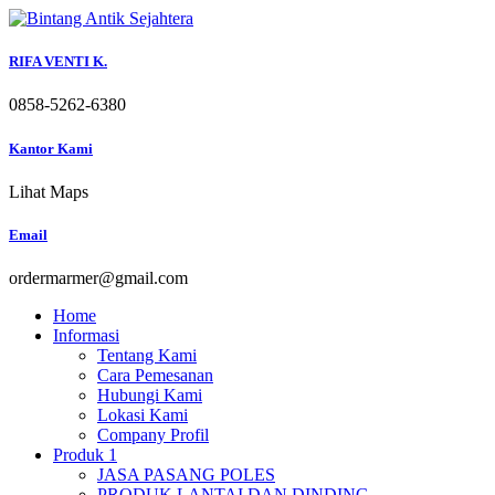
Skip
to
content
RIFA VENTI K.
0858-5262-6380
Kantor Kami
Lihat Maps
Email
ordermarmer@gmail.com
Home
Informasi
Tentang Kami
Cara Pemesanan
Hubungi Kami
Lokasi Kami
Company Profil
Produk 1
JASA PASANG POLES
PRODUK LANTAI DAN DINDING