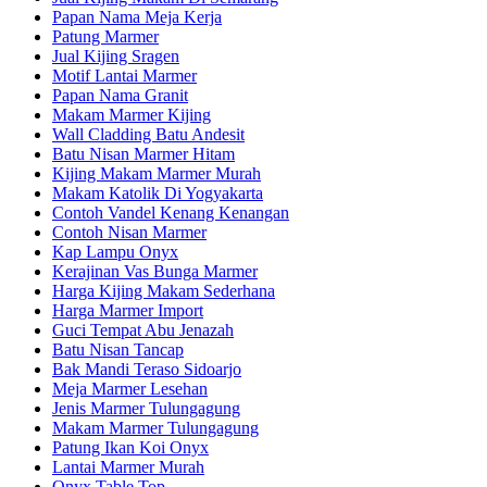
Papan Nama Meja Kerja
Patung Marmer
Jual Kijing Sragen
Motif Lantai Marmer
Papan Nama Granit
Makam Marmer Kijing
Wall Cladding Batu Andesit
Batu Nisan Marmer Hitam
Kijing Makam Marmer Murah
Makam Katolik Di Yogyakarta
Contoh Vandel Kenang Kenangan
Contoh Nisan Marmer
Kap Lampu Onyx
Kerajinan Vas Bunga Marmer
Harga Kijing Makam Sederhana
Harga Marmer Import
Guci Tempat Abu Jenazah
Batu Nisan Tancap
Bak Mandi Teraso Sidoarjo
Meja Marmer Lesehan
Jenis Marmer Tulungagung
Makam Marmer Tulungagung
Patung Ikan Koi Onyx
Lantai Marmer Murah
Onyx Table Top