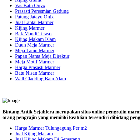
Vas Batu Onyx
Prasasti Peresmian Gedung
Patung Jatayu Onix
Jual Lantai Marmer
Kijing Marmer
Bak Mandi Teraso
Kijing Makam Islam
Daun Meja Marmer
Meja Tamu Marmer
Papan Nama Meja Direktur
Meja Motif Marmer
Harga Prasasti Marmer
Batu Nisan Marmer
Wall Cladding Batu Alam
Bintang Antik Sejahtera merupakan situs online pengrajin marm
orang pengrajin yang memiliki keahlian tersendiri dibidang pe
Harga Marmer Tulungagung Per m2
Jual Kijing Makam
Jual Kijing Makam Di Semarang