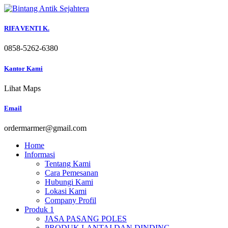
Skip
to
content
RIFA VENTI K.
0858-5262-6380
Kantor Kami
Lihat Maps
Email
ordermarmer@gmail.com
Home
Informasi
Tentang Kami
Cara Pemesanan
Hubungi Kami
Lokasi Kami
Company Profil
Produk 1
JASA PASANG POLES
PRODUK LANTAI DAN DINDING