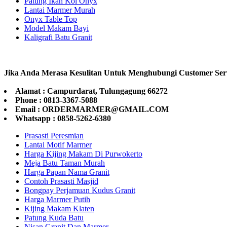
Patung Ikan Koi Onyx
Lantai Marmer Murah
Onyx Table Top
Model Makam Bayi
Kaligrafi Batu Granit
Jika Anda Merasa Kesulitan Untuk Menghubungi Customer Ser
Alamat : Campurdarat, Tulungagung 66272
Phone : 0813-3367-5088
Email : ORDERMARMER@GMAIL.COM
Whatsapp : 0858-5262-6380
Prasasti Peresmian
Lantai Motif Marmer
Harga Kijing Makam Di Purwokerto
Meja Batu Taman Murah
Harga Papan Nama Granit
Contoh Prasasti Masjid
Bongpay Perjamuan Kudus Granit
Harga Marmer Putih
Kijing Makam Klaten
Patung Kuda Batu
Nisan Granit Dan Marmer