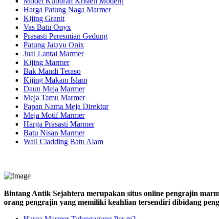
Model Kuburan Kristen Modern
Harga Patung Naga Marmer
Kijing Granit
Vas Batu Onyx
Prasasti Peresmian Gedung
Patung Jatayu Onix
Jual Lantai Marmer
Kijing Marmer
Bak Mandi Teraso
Kijing Makam Islam
Daun Meja Marmer
Meja Tamu Marmer
Papan Nama Meja Direktur
Meja Motif Marmer
Harga Prasasti Marmer
Batu Nisan Marmer
Wall Cladding Batu Alam
Bintang Antik Sejahtera merupakan situs online pengrajin marm
orang pengrajin yang memiliki keahlian tersendiri dibidang pe
Harga Marmer Tulungagung Per m2