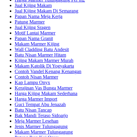
Jual Kijing Makam
Jual Kijing Makam Di Semarang
Papan Nama Meja Kerja
Patung Marmer
Jual Kijing Sragen
Motif Lantai Marmer
Papan Nama Granit
Makam Marmer Kijing
Wall Cladding Batu Andesit
Batu Nisan Marmer Hitam
Kijing Makam Marmer Murah
Makam Katolik Di Yogyakarta
Contoh Vandel Kenang Kenangan
Contoh Nisan Marmer
Kap Lampu Onyx
Kerajinan Vas Bunga Marmer
Harga Kijing Makam Sederhana
Harga Marmer Import
Guci Tempat Abu Jenazah
Batu Nisan Tancap
Bak Mandi Teraso Sidoarjo
Meja Marmer Lesehan
Jenis Marmer Tulungagung
Makam Marmer Tulungagung