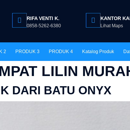
RIFA VENTI K.
KANTOR KA
0858-5262-6380
Lihat Maps
K 2
PRODUK 3
PRODUK 4
Katalog Produk
Daf
MPAT LILIN MURA
IK DARI BATU ONYX