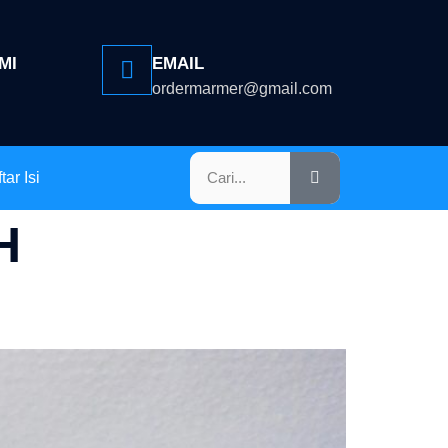
MI
EMAIL
ordermarmer@gmail.com
tar Isi
H