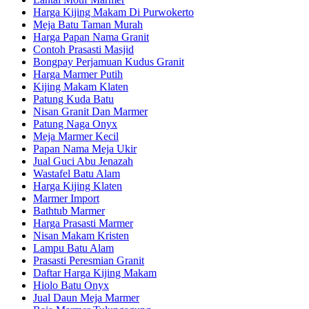
Harga Kijing Makam Di Purwokerto
Meja Batu Taman Murah
Harga Papan Nama Granit
Contoh Prasasti Masjid
Bongpay Perjamuan Kudus Granit
Harga Marmer Putih
Kijing Makam Klaten
Patung Kuda Batu
Nisan Granit Dan Marmer
Patung Naga Onyx
Meja Marmer Kecil
Papan Nama Meja Ukir
Jual Guci Abu Jenazah
Wastafel Batu Alam
Harga Kijing Klaten
Marmer Import
Bathtub Marmer
Harga Prasasti Marmer
Nisan Makam Kristen
Lampu Batu Alam
Prasasti Peresmian Granit
Daftar Harga Kijing Makam
Hiolo Batu Onyx
Jual Daun Meja Marmer