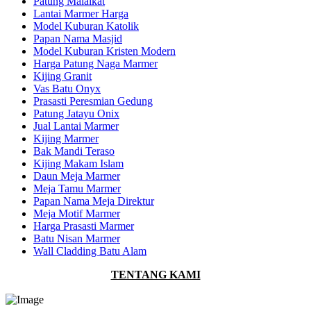
Patung Malaikat
Lantai Marmer Harga
Model Kuburan Katolik
Papan Nama Masjid
Model Kuburan Kristen Modern
Harga Patung Naga Marmer
Kijing Granit
Vas Batu Onyx
Prasasti Peresmian Gedung
Patung Jatayu Onix
Jual Lantai Marmer
Kijing Marmer
Bak Mandi Teraso
Kijing Makam Islam
Daun Meja Marmer
Meja Tamu Marmer
Papan Nama Meja Direktur
Meja Motif Marmer
Harga Prasasti Marmer
Batu Nisan Marmer
Wall Cladding Batu Alam
TENTANG KAMI