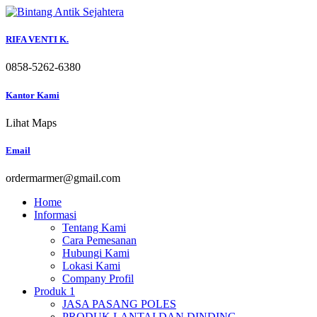
Skip
to
content
RIFA VENTI K.
0858-5262-6380
Kantor Kami
Lihat Maps
Email
ordermarmer@gmail.com
Home
Informasi
Tentang Kami
Cara Pemesanan
Hubungi Kami
Lokasi Kami
Company Profil
Produk 1
JASA PASANG POLES
PRODUK LANTAI DAN DINDING