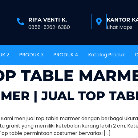
RIFA VENTI K.
KANTOR K
0858-5262-6380
Lihat Maps
UK 2
PRODUK 3
PRODUK 4
Katalog Produk
D
OP TABLE MARM
MER | JUAL TOP TA
Kami men jual top table marmer dengan berbagai ukuran
 granit yang memiliki ketebalan kurang lebih 2 cm. Ke
Top table permintaan costumer bervariasi […]