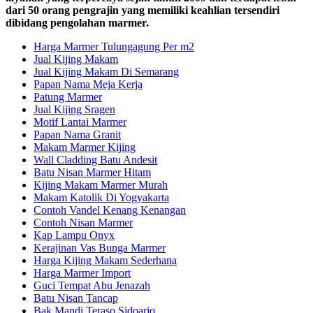
dari 50 orang pengrajin yang memiliki keahlian tersendiri
dibidang pengolahan marmer.
Harga Marmer Tulungagung Per m2
Jual Kijing Makam
Jual Kijing Makam Di Semarang
Papan Nama Meja Kerja
Patung Marmer
Jual Kijing Sragen
Motif Lantai Marmer
Papan Nama Granit
Makam Marmer Kijing
Wall Cladding Batu Andesit
Batu Nisan Marmer Hitam
Kijing Makam Marmer Murah
Makam Katolik Di Yogyakarta
Contoh Vandel Kenang Kenangan
Contoh Nisan Marmer
Kap Lampu Onyx
Kerajinan Vas Bunga Marmer
Harga Kijing Makam Sederhana
Harga Marmer Import
Guci Tempat Abu Jenazah
Batu Nisan Tancap
Bak Mandi Teraso Sidoarjo