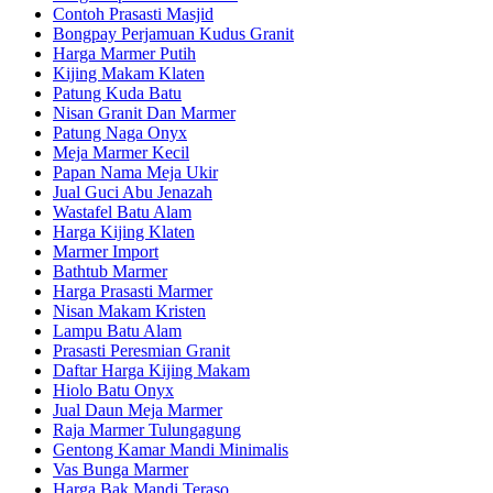
Contoh Prasasti Masjid
Bongpay Perjamuan Kudus Granit
Harga Marmer Putih
Kijing Makam Klaten
Patung Kuda Batu
Nisan Granit Dan Marmer
Patung Naga Onyx
Meja Marmer Kecil
Papan Nama Meja Ukir
Jual Guci Abu Jenazah
Wastafel Batu Alam
Harga Kijing Klaten
Marmer Import
Bathtub Marmer
Harga Prasasti Marmer
Nisan Makam Kristen
Lampu Batu Alam
Prasasti Peresmian Granit
Daftar Harga Kijing Makam
Hiolo Batu Onyx
Jual Daun Meja Marmer
Raja Marmer Tulungagung
Gentong Kamar Mandi Minimalis
Vas Bunga Marmer
Harga Bak Mandi Teraso