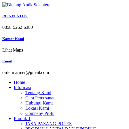
Skip
to
content
RIFA VENTI K.
0858-5262-6380
Kantor Kami
Lihat Maps
Email
ordermarmer@gmail.com
Home
Informasi
Tentang Kami
Cara Pemesanan
Hubungi Kami
Lokasi Kami
Company Profil
Produk 1
JASA PASANG POLES
PRODUK LANTAI DAN DINDING