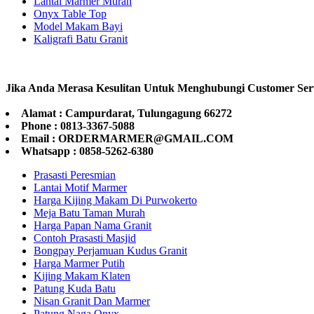
Lantai Marmer Murah
Onyx Table Top
Model Makam Bayi
Kaligrafi Batu Granit
Jika Anda Merasa Kesulitan Untuk Menghubungi Customer Ser
Alamat : Campurdarat, Tulungagung 66272
Phone : 0813-3367-5088
Email : ORDERMARMER@GMAIL.COM
Whatsapp : 0858-5262-6380
Prasasti Peresmian
Lantai Motif Marmer
Harga Kijing Makam Di Purwokerto
Meja Batu Taman Murah
Harga Papan Nama Granit
Contoh Prasasti Masjid
Bongpay Perjamuan Kudus Granit
Harga Marmer Putih
Kijing Makam Klaten
Patung Kuda Batu
Nisan Granit Dan Marmer
Patung Naga Onyx