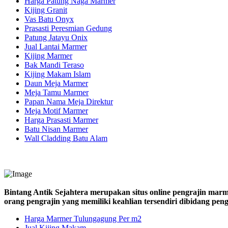
Harga Patung Naga Marmer
Kijing Granit
Vas Batu Onyx
Prasasti Peresmian Gedung
Patung Jatayu Onix
Jual Lantai Marmer
Kijing Marmer
Bak Mandi Teraso
Kijing Makam Islam
Daun Meja Marmer
Meja Tamu Marmer
Papan Nama Meja Direktur
Meja Motif Marmer
Harga Prasasti Marmer
Batu Nisan Marmer
Wall Cladding Batu Alam
Bintang Antik Sejahtera merupakan situs online pengrajin marm
orang pengrajin yang memiliki keahlian tersendiri dibidang pe
Harga Marmer Tulungagung Per m2
Jual Kijing Makam