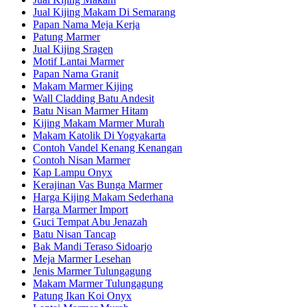
Jual Kijing Makam Di Semarang
Papan Nama Meja Kerja
Patung Marmer
Jual Kijing Sragen
Motif Lantai Marmer
Papan Nama Granit
Makam Marmer Kijing
Wall Cladding Batu Andesit
Batu Nisan Marmer Hitam
Kijing Makam Marmer Murah
Makam Katolik Di Yogyakarta
Contoh Vandel Kenang Kenangan
Contoh Nisan Marmer
Kap Lampu Onyx
Kerajinan Vas Bunga Marmer
Harga Kijing Makam Sederhana
Harga Marmer Import
Guci Tempat Abu Jenazah
Batu Nisan Tancap
Bak Mandi Teraso Sidoarjo
Meja Marmer Lesehan
Jenis Marmer Tulungagung
Makam Marmer Tulungagung
Patung Ikan Koi Onyx