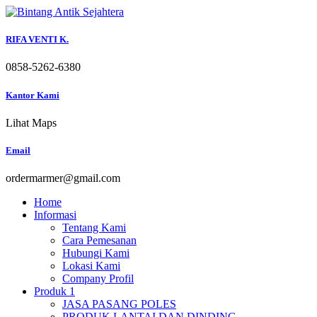
Skip
to
content
RIFA VENTI K.
0858-5262-6380
Kantor Kami
Lihat Maps
Email
ordermarmer@gmail.com
Home
Informasi
Tentang Kami
Cara Pemesanan
Hubungi Kami
Lokasi Kami
Company Profil
Produk 1
JASA PASANG POLES
PRODUK LANTAI DAN DINDING