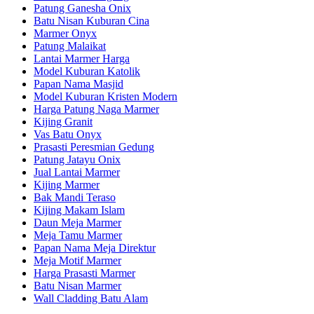
Patung Ganesha Onix
Batu Nisan Kuburan Cina
Marmer Onyx
Patung Malaikat
Lantai Marmer Harga
Model Kuburan Katolik
Papan Nama Masjid
Model Kuburan Kristen Modern
Harga Patung Naga Marmer
Kijing Granit
Vas Batu Onyx
Prasasti Peresmian Gedung
Patung Jatayu Onix
Jual Lantai Marmer
Kijing Marmer
Bak Mandi Teraso
Kijing Makam Islam
Daun Meja Marmer
Meja Tamu Marmer
Papan Nama Meja Direktur
Meja Motif Marmer
Harga Prasasti Marmer
Batu Nisan Marmer
Wall Cladding Batu Alam