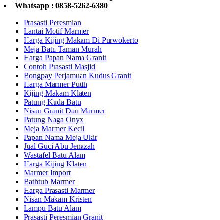
Whatsapp : 0858-5262-6380
Prasasti Peresmian
Lantai Motif Marmer
Harga Kijing Makam Di Purwokerto
Meja Batu Taman Murah
Harga Papan Nama Granit
Contoh Prasasti Masjid
Bongpay Perjamuan Kudus Granit
Harga Marmer Putih
Kijing Makam Klaten
Patung Kuda Batu
Nisan Granit Dan Marmer
Patung Naga Onyx
Meja Marmer Kecil
Papan Nama Meja Ukir
Jual Guci Abu Jenazah
Wastafel Batu Alam
Harga Kijing Klaten
Marmer Import
Bathtub Marmer
Harga Prasasti Marmer
Nisan Makam Kristen
Lampu Batu Alam
Prasasti Peresmian Granit