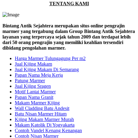
TENTANG KAMI
Bintang Antik Sejahtera merupakan situs online pengrajin
marmer yang tergabung dalam Group Bintang Antik Sejahtera
layanan yang terpercaya sejak tahun 2009 dan terdapat lebih
dari 50 orang pengrajin yang memiliki keahlian tersendiri
dibidang pengolahan marmer.
Harga Marmer Tulungagung Per m2
Jual Kijing Makam
Jual Kijing Makam Di Semarang
Papan Nama Meja Kerja
Patung Marmer
Jual Kijing Sragen
Motif Lantai Marmer
Papan Nama Granit
Makam Marmer Kijing
Wall Cladding Batu Andesit
Batu Nisan Marmer Hitam
Kijing Makam Marmer Murah
Makam Katolik Di Yogyakarta
Contoh Vandel Kenang Kenangan
Contoh Nisan Marmer