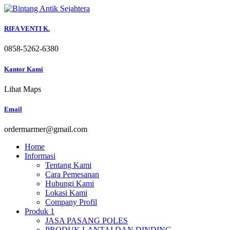
Skip
to
content
RIFA VENTI K.
0858-5262-6380
Kantor Kami
Lihat Maps
Email
ordermarmer@gmail.com
Home
Informasi
Tentang Kami
Cara Pemesanan
Hubungi Kami
Lokasi Kami
Company Profil
Produk 1
JASA PASANG POLES
PRODUK LANTAI DAN DINDING