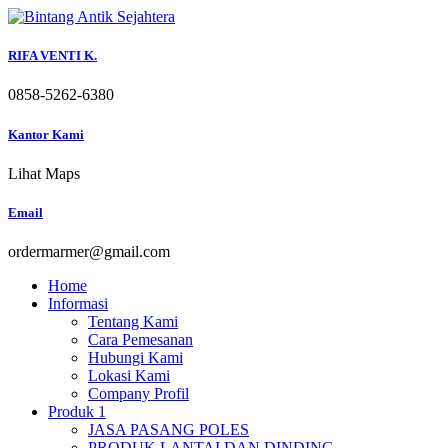
Skip
to
content
RIFA VENTI K.
0858-5262-6380
Kantor Kami
Lihat Maps
Email
ordermarmer@gmail.com
Home
Informasi
Tentang Kami
Cara Pemesanan
Hubungi Kami
Lokasi Kami
Company Profil
Produk 1
JASA PASANG POLES
PRODUK LANTAI DAN DINDING