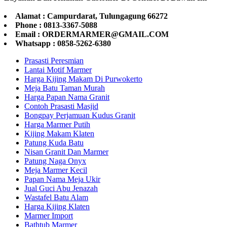
Alamat : Campurdarat, Tulungagung 66272
Phone : 0813-3367-5088
Email : ORDERMARMER@GMAIL.COM
Whatsapp : 0858-5262-6380
Prasasti Peresmian
Lantai Motif Marmer
Harga Kijing Makam Di Purwokerto
Meja Batu Taman Murah
Harga Papan Nama Granit
Contoh Prasasti Masjid
Bongpay Perjamuan Kudus Granit
Harga Marmer Putih
Kijing Makam Klaten
Patung Kuda Batu
Nisan Granit Dan Marmer
Patung Naga Onyx
Meja Marmer Kecil
Papan Nama Meja Ukir
Jual Guci Abu Jenazah
Wastafel Batu Alam
Harga Kijing Klaten
Marmer Import
Bathtub Marmer