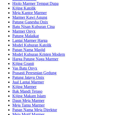
Hiolo Marmer Tempat Dupa
Kijing Katolik
Meja Kantor Marmer
Marmer Kawi Agung
Patung Ganesha Onix
Batu Nisan Kuburan Cina
Marmer Onyx
Patung Malaikat
Lantai Marmer Harga
Model Kuburan Katolik
Papan Nama Masjid
Model Kuburan Kristen Modern
Harga Patung Naga Marmer
Kijing Granit
Vas Batu Onyx
Prasasti Peresmian Gedung
Patung Jatayu Onix
Jual Lantai Marmer
Kijing Marmer
Bak Mandi Teraso
Kijing Makam Islam
Daun Meja Marmer
Meja Tamu Marmer
Papan Nama Meja Direktur
Meja Motif Marmer