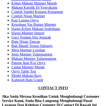
Kijing Makam Marmer Murah
Makam Katolik Di Yogyakarta
Contoh Vandel Kenang Kenangan
Contoh Nisan Marmer
Kap Lampu Onyx
Kerajinan Vas Bunga Marmer
Harga Kijing Makam Sederhana
Harga Marmer Import
Guci Tempat Abu Jenazah
Batu Nisan Tancap
Bak Mandi Teraso Sidoarjo
Meja Marmer Lesehan
Jenis Marmer Tulungagung
Makam Marmer Tulungagung
Patung Ikan Koi Onyx
Lantai Marmer Murah
Onyx Table Top
Model Makam Bayi
Kaligrafi Batu Granit
CONTACT INFO
Jika Anda Merasa Kesulitan Untuk Menghubungi Customer
Service Kami, Anda Bisa Langsung Menghubungi Pusat
Layanan Dan Keluhan Customer Di Contact Di Bawah Ini