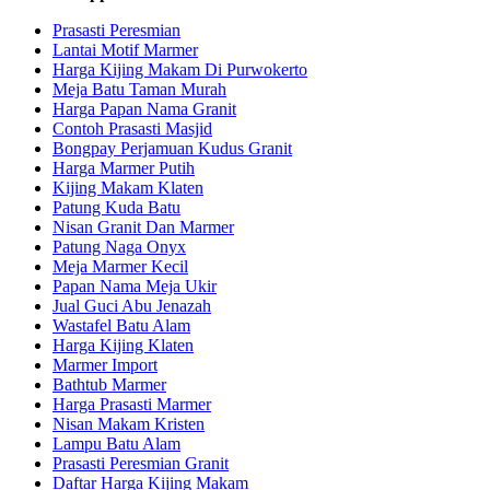
Prasasti Peresmian
Lantai Motif Marmer
Harga Kijing Makam Di Purwokerto
Meja Batu Taman Murah
Harga Papan Nama Granit
Contoh Prasasti Masjid
Bongpay Perjamuan Kudus Granit
Harga Marmer Putih
Kijing Makam Klaten
Patung Kuda Batu
Nisan Granit Dan Marmer
Patung Naga Onyx
Meja Marmer Kecil
Papan Nama Meja Ukir
Jual Guci Abu Jenazah
Wastafel Batu Alam
Harga Kijing Klaten
Marmer Import
Bathtub Marmer
Harga Prasasti Marmer
Nisan Makam Kristen
Lampu Batu Alam
Prasasti Peresmian Granit
Daftar Harga Kijing Makam