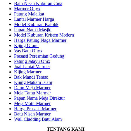
Batu Nisan Kuburan Cina
Marmer Onyx
Patung Malaikat
Lantai Marmer Harga
Model Kuburan Katolik
Papan Nama Masjid
Model Kuburan Kristen Modern
Harga Patung Naga Marmer
Kijing Granit
Vas Batu Onyx
Prasasti Peresmian Gedung
Patung Jatayu Onix
Jual Lantai Marmer
Kijing Marmer
Bak Mandi Teraso
Kijing Makam Islam
Daun Meja Marmer
Meja Tamu Marmer
Papan Nama Meja Direktur
Meja Motif Marmer
Harga Prasasti Marmer
Batu Nisan Marmer
Wall Cladding Batu Alam
TENTANG KAMI