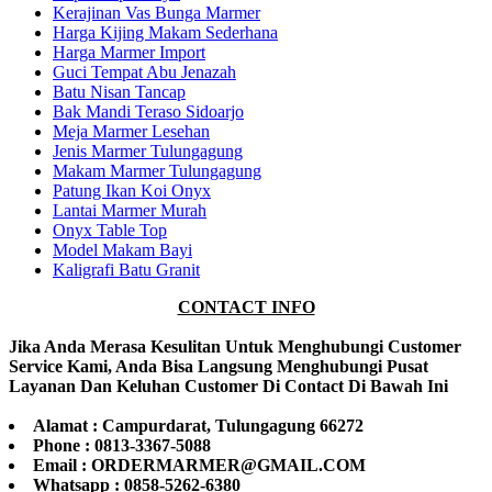
Kerajinan Vas Bunga Marmer
Harga Kijing Makam Sederhana
Harga Marmer Import
Guci Tempat Abu Jenazah
Batu Nisan Tancap
Bak Mandi Teraso Sidoarjo
Meja Marmer Lesehan
Jenis Marmer Tulungagung
Makam Marmer Tulungagung
Patung Ikan Koi Onyx
Lantai Marmer Murah
Onyx Table Top
Model Makam Bayi
Kaligrafi Batu Granit
CONTACT INFO
Jika Anda Merasa Kesulitan Untuk Menghubungi Customer
Service Kami, Anda Bisa Langsung Menghubungi Pusat
Layanan Dan Keluhan Customer Di Contact Di Bawah Ini
Alamat : Campurdarat, Tulungagung 66272
Phone : 0813-3367-5088
Email : ORDERMARMER@GMAIL.COM
Whatsapp : 0858-5262-6380