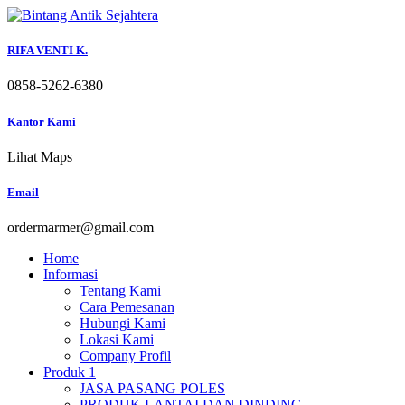
Skip
to
content
RIFA VENTI K.
0858-5262-6380
Kantor Kami
Lihat Maps
Email
ordermarmer@gmail.com
Home
Informasi
Tentang Kami
Cara Pemesanan
Hubungi Kami
Lokasi Kami
Company Profil
Produk 1
JASA PASANG POLES
PRODUK LANTAI DAN DINDING