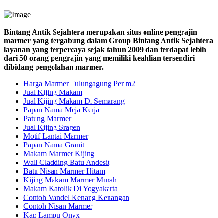
Bintang Antik Sejahtera merupakan situs online pengrajin
marmer yang tergabung dalam Group Bintang Antik Sejahtera
layanan yang terpercaya sejak tahun 2009 dan terdapat lebih
dari 50 orang pengrajin yang memiliki keahlian tersendiri
dibidang pengolahan marmer.
Harga Marmer Tulungagung Per m2
Jual Kijing Makam
Jual Kijing Makam Di Semarang
Papan Nama Meja Kerja
Patung Marmer
Jual Kijing Sragen
Motif Lantai Marmer
Papan Nama Granit
Makam Marmer Kijing
Wall Cladding Batu Andesit
Batu Nisan Marmer Hitam
Kijing Makam Marmer Murah
Makam Katolik Di Yogyakarta
Contoh Vandel Kenang Kenangan
Contoh Nisan Marmer
Kap Lampu Onyx