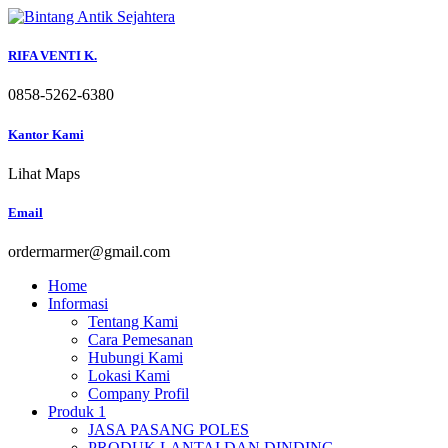
Skip
to
content
RIFA VENTI K.
0858-5262-6380
Kantor Kami
Lihat Maps
Email
ordermarmer@gmail.com
Home
Informasi
Tentang Kami
Cara Pemesanan
Hubungi Kami
Lokasi Kami
Company Profil
Produk 1
JASA PASANG POLES
PRODUK LANTAI DAN DINDING