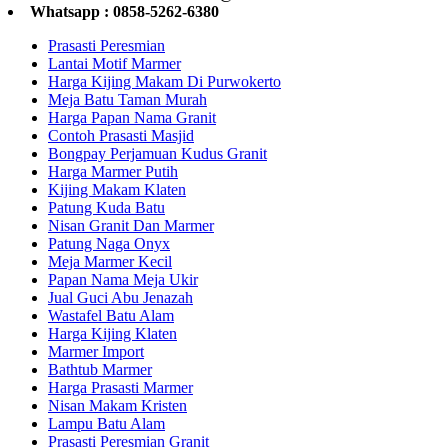
Whatsapp : 0858-5262-6380
Prasasti Peresmian
Lantai Motif Marmer
Harga Kijing Makam Di Purwokerto
Meja Batu Taman Murah
Harga Papan Nama Granit
Contoh Prasasti Masjid
Bongpay Perjamuan Kudus Granit
Harga Marmer Putih
Kijing Makam Klaten
Patung Kuda Batu
Nisan Granit Dan Marmer
Patung Naga Onyx
Meja Marmer Kecil
Papan Nama Meja Ukir
Jual Guci Abu Jenazah
Wastafel Batu Alam
Harga Kijing Klaten
Marmer Import
Bathtub Marmer
Harga Prasasti Marmer
Nisan Makam Kristen
Lampu Batu Alam
Prasasti Peresmian Granit