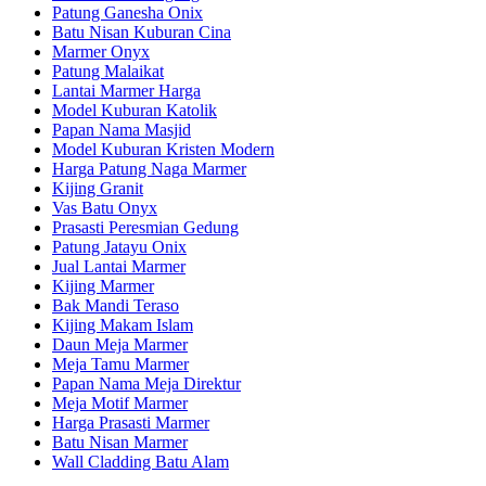
Patung Ganesha Onix
Batu Nisan Kuburan Cina
Marmer Onyx
Patung Malaikat
Lantai Marmer Harga
Model Kuburan Katolik
Papan Nama Masjid
Model Kuburan Kristen Modern
Harga Patung Naga Marmer
Kijing Granit
Vas Batu Onyx
Prasasti Peresmian Gedung
Patung Jatayu Onix
Jual Lantai Marmer
Kijing Marmer
Bak Mandi Teraso
Kijing Makam Islam
Daun Meja Marmer
Meja Tamu Marmer
Papan Nama Meja Direktur
Meja Motif Marmer
Harga Prasasti Marmer
Batu Nisan Marmer
Wall Cladding Batu Alam