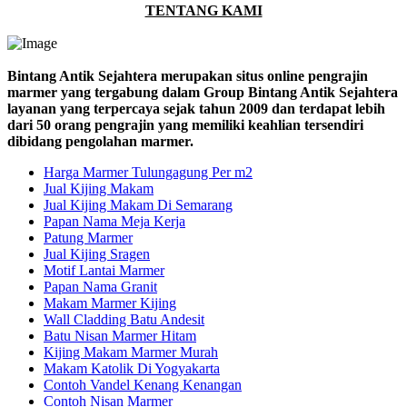
TENTANG KAMI
Bintang Antik Sejahtera merupakan situs online pengrajin
marmer yang tergabung dalam Group Bintang Antik Sejahtera
layanan yang terpercaya sejak tahun 2009 dan terdapat lebih
dari 50 orang pengrajin yang memiliki keahlian tersendiri
dibidang pengolahan marmer.
Harga Marmer Tulungagung Per m2
Jual Kijing Makam
Jual Kijing Makam Di Semarang
Papan Nama Meja Kerja
Patung Marmer
Jual Kijing Sragen
Motif Lantai Marmer
Papan Nama Granit
Makam Marmer Kijing
Wall Cladding Batu Andesit
Batu Nisan Marmer Hitam
Kijing Makam Marmer Murah
Makam Katolik Di Yogyakarta
Contoh Vandel Kenang Kenangan
Contoh Nisan Marmer