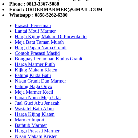
Phone : 0813-3367-5088
Email : ORDERMARMER@GMAIL.COM
Whatsapp : 0858-5262-6380
Prasasti Peresmian
Lantai Motif Marmer
Harga Kijing Makam Di Purwokerto
Meja Batu Taman Murah
Harga Papan Nama Granit
Contoh Prasasti Masjid
Bongpay Perjamuan Kudus Granit
Harga Marmer Putih
Kijing Makam Klaten
Patung Kuda Batu
Nisan Granit Dan Marmer
Patung Naga Onyx
Meja Marmer Kecil
Papan Nama Meja Ukir
Jual Guci Abu Jenazah
Wastafel Batu Alam
Harga Kijing Klaten
Marmer Import
Bathtub Marmer
Harga Prasasti Marmer
Nisan Makam Kristen