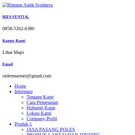
Skip
to
content
RIFA VENTI K.
0858-5262-6380
Kantor Kami
Lihat Maps
Email
ordermarmer@gmail.com
Home
Informasi
Tentang Kami
Cara Pemesanan
Hubungi Kami
Lokasi Kami
Company Profil
Produk 1
JASA PASANG POLES
PRODUK LANTAI DAN DINDING