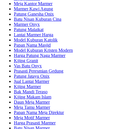
Meja Kantor Marmer
Marmer Kawi Agung
Patung Ganesha Onix
Batu Nisan Kuburan Cina
Marmer Onyx
Patung Malaikat
Lantai Marmer Harga
Model Kuburan Katolik
Papan Nama Masjid
Model Kuburan Kristen Modern
Harga Patung Naga Marmer
Kijing Granit
Vas Batu Onyx
Prasasti Peresmian Gedung
Patung Jatayu Onix
Jual Lantai Marmer
Kijing Marmer
Bak Mandi Teraso
Kijing Makam Islam
Daun Meja Marmer
Meja Tamu Marmer
Papan Nama Meja Direktur
Meja Motif Marmer
Harga Prasasti Marmer
Batu Nisan Marmer