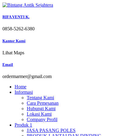
Skip
to
content
RIFA VENTI K.
0858-5262-6380
Kantor Kami
Lihat Maps
Email
ordermarmer@gmail.com
Home
Informasi
Tentang Kami
Cara Pemesanan
Hubungi Kami
Lokasi Kami
Company Profil
Produk 1
JASA PASANG POLES
PRODUK LANTAI DAN DINDING