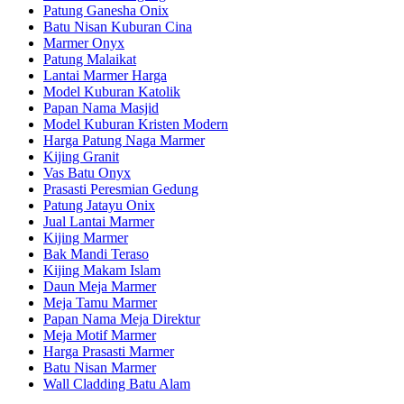
Patung Ganesha Onix
Batu Nisan Kuburan Cina
Marmer Onyx
Patung Malaikat
Lantai Marmer Harga
Model Kuburan Katolik
Papan Nama Masjid
Model Kuburan Kristen Modern
Harga Patung Naga Marmer
Kijing Granit
Vas Batu Onyx
Prasasti Peresmian Gedung
Patung Jatayu Onix
Jual Lantai Marmer
Kijing Marmer
Bak Mandi Teraso
Kijing Makam Islam
Daun Meja Marmer
Meja Tamu Marmer
Papan Nama Meja Direktur
Meja Motif Marmer
Harga Prasasti Marmer
Batu Nisan Marmer
Wall Cladding Batu Alam