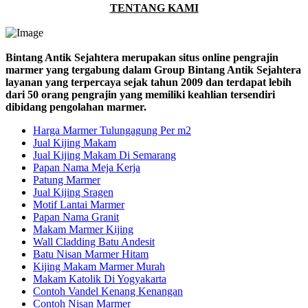
TENTANG KAMI
Bintang Antik Sejahtera merupakan situs online pengrajin
marmer yang tergabung dalam Group Bintang Antik Sejahtera
layanan yang terpercaya sejak tahun 2009 dan terdapat lebih
dari 50 orang pengrajin yang memiliki keahlian tersendiri
dibidang pengolahan marmer.
Harga Marmer Tulungagung Per m2
Jual Kijing Makam
Jual Kijing Makam Di Semarang
Papan Nama Meja Kerja
Patung Marmer
Jual Kijing Sragen
Motif Lantai Marmer
Papan Nama Granit
Makam Marmer Kijing
Wall Cladding Batu Andesit
Batu Nisan Marmer Hitam
Kijing Makam Marmer Murah
Makam Katolik Di Yogyakarta
Contoh Vandel Kenang Kenangan
Contoh Nisan Marmer