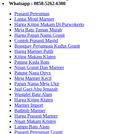
Whatsapp : 0858-5262-6380
Prasasti Peresmian
Lantai Motif Marmer
Harga Kijing Makam Di Purwokerto
Meja Batu Taman Murah
Harga Papan Nama Granit
Contoh Prasasti Masjid
Bongpay Perjamuan Kudus Granit
Harga Marmer Putih
Kijing Makam Klaten
Patung Kuda Batu
Nisan Granit Dan Marmer
Patung Naga Onyx
Meja Marmer Kecil
Papan Nama Meja Ukir
Jual Guci Abu Jenazah
Wastafel Batu Alam
Harga Kijing Klaten
Marmer Import
Bathtub Marmer
Harga Prasasti Marmer
Nisan Makam Kristen
Lampu Batu Alam
Prasasti Peresmian Granit