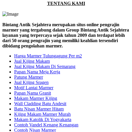
TENTANG KAMI
Bintang Antik Sejahtera merupakan situs online pengrajin
marmer yang tergabung dalam Group Bintang Antik Sejahtera
layanan yang terpercaya sejak tahun 2009 dan terdapat lebih
dari 50 orang pengrajin yang memiliki keahlian tersendiri
dibidang pengolahan marmer.
Harga Marmer Tulungagung Per m2
Jual Kijing Makam
Jual Kijing Makam Di Semarang
Papan Nama Meja Kerja
Patung Marmer
Jual Kijing Sragen
Motif Lantai Marmer
Papan Nama Granit
Makam Marmer Kijing
Wall Cladding Batu Andesit
Batu Nisan Marmer Hitam
Kijing Makam Marmer Murah
Makam Katolik Di Yogyakarta
Contoh Vandel Kenang Kenangan
Contoh Nisan Marmer