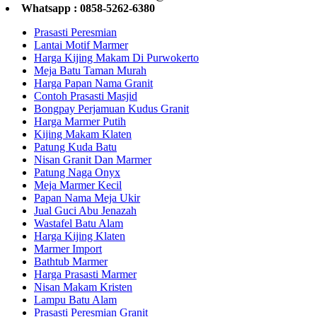
Whatsapp : 0858-5262-6380
Prasasti Peresmian
Lantai Motif Marmer
Harga Kijing Makam Di Purwokerto
Meja Batu Taman Murah
Harga Papan Nama Granit
Contoh Prasasti Masjid
Bongpay Perjamuan Kudus Granit
Harga Marmer Putih
Kijing Makam Klaten
Patung Kuda Batu
Nisan Granit Dan Marmer
Patung Naga Onyx
Meja Marmer Kecil
Papan Nama Meja Ukir
Jual Guci Abu Jenazah
Wastafel Batu Alam
Harga Kijing Klaten
Marmer Import
Bathtub Marmer
Harga Prasasti Marmer
Nisan Makam Kristen
Lampu Batu Alam
Prasasti Peresmian Granit