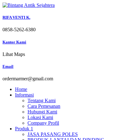
Skip
to
content
RIFA VENTI K.
0858-5262-6380
Kantor Kami
Lihat Maps
Email
ordermarmer@gmail.com
Home
Informasi
Tentang Kami
Cara Pemesanan
Hubungi Kami
Lokasi Kami
Company Profil
Produk 1
JASA PASANG POLES
PRODUK LANTAI DAN DINDING