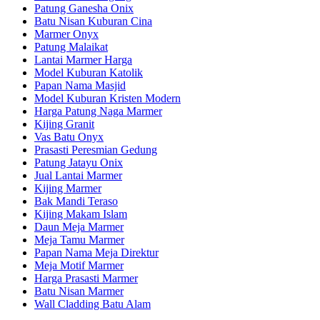
Patung Ganesha Onix
Batu Nisan Kuburan Cina
Marmer Onyx
Patung Malaikat
Lantai Marmer Harga
Model Kuburan Katolik
Papan Nama Masjid
Model Kuburan Kristen Modern
Harga Patung Naga Marmer
Kijing Granit
Vas Batu Onyx
Prasasti Peresmian Gedung
Patung Jatayu Onix
Jual Lantai Marmer
Kijing Marmer
Bak Mandi Teraso
Kijing Makam Islam
Daun Meja Marmer
Meja Tamu Marmer
Papan Nama Meja Direktur
Meja Motif Marmer
Harga Prasasti Marmer
Batu Nisan Marmer
Wall Cladding Batu Alam