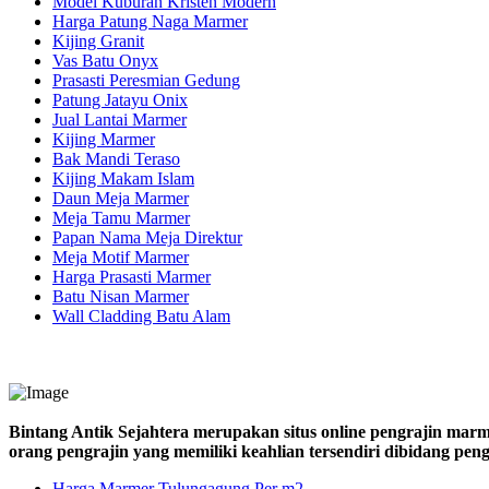
Model Kuburan Kristen Modern
Harga Patung Naga Marmer
Kijing Granit
Vas Batu Onyx
Prasasti Peresmian Gedung
Patung Jatayu Onix
Jual Lantai Marmer
Kijing Marmer
Bak Mandi Teraso
Kijing Makam Islam
Daun Meja Marmer
Meja Tamu Marmer
Papan Nama Meja Direktur
Meja Motif Marmer
Harga Prasasti Marmer
Batu Nisan Marmer
Wall Cladding Batu Alam
Bintang Antik Sejahtera merupakan situs online pengrajin marm
orang pengrajin yang memiliki keahlian tersendiri dibidang pe
Harga Marmer Tulungagung Per m2