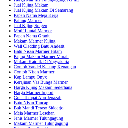
Jual Kijing Makam
Jual Kijing Makam Di Semarang
Papan Nama Meja Kerja
Patung Marmer
Jual Kijing Sragen
Motif Lantai Marmer
Papan Nama Granit
Makam Marmer Kijing
Wall Cladding Batu Andesit
Batu Nisan Marmer Hitam
Kijing Makam Marmer Murah
Makam Katolik Di Yogyakarta
Contoh Vandel Kenang Kenangan
Contoh Nisan Marmer
Kap Lampu Onyx
Kerajinan Vas Bunga Marmer
Harga Kijing Makam Sederhana
Harga Marmer Import
Guci Tempat Abu Jenazah
Batu Nisan Tancap
Bak Mandi Teraso Sidoarjo
Meja Marmer Lesehan
Jenis Marmer Tulungagung
Makam Marmer Tulungagung