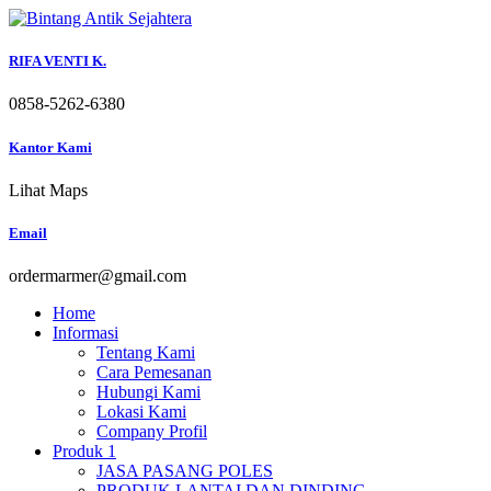
Skip
to
content
RIFA VENTI K.
0858-5262-6380
Kantor Kami
Lihat Maps
Email
ordermarmer@gmail.com
Home
Informasi
Tentang Kami
Cara Pemesanan
Hubungi Kami
Lokasi Kami
Company Profil
Produk 1
JASA PASANG POLES
PRODUK LANTAI DAN DINDING