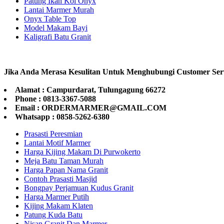
Patung Ikan Koi Onyx
Lantai Marmer Murah
Onyx Table Top
Model Makam Bayi
Kaligrafi Batu Granit
Jika Anda Merasa Kesulitan Untuk Menghubungi Customer Ser
Alamat : Campurdarat, Tulungagung 66272
Phone : 0813-3367-5088
Email : ORDERMARMER@GMAIL.COM
Whatsapp : 0858-5262-6380
Prasasti Peresmian
Lantai Motif Marmer
Harga Kijing Makam Di Purwokerto
Meja Batu Taman Murah
Harga Papan Nama Granit
Contoh Prasasti Masjid
Bongpay Perjamuan Kudus Granit
Harga Marmer Putih
Kijing Makam Klaten
Patung Kuda Batu
Nisan Granit Dan Marmer