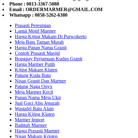
Phone : 0813-3367-5088
Email : ORDERMARMER@GMAIL.COM
Whatsapp : 0858-5262-6380
Prasasti Peresmian
Lantai Motif Marmer
Harga Kijing Makam Di Purwokerto
Meja Batu Taman Murah
Harga Papan Nama Granit
Contoh Prasasti Masjid
Bongpay Perjamuan Kudus Granit
Harga Marmer Putih
Kijing Makam Klaten
Patung Kuda Batu
Nisan Granit Dan Marmer
Patung Naga Onyx
Meja Marmer Kecil
Papan Nama Meja Ukir
Jual Guci Abu Jenazah
Wastafel Batu Alam
Harga Kijing Klaten
Marmer Import
Bathtub Marmer
Harga Prasasti Marmer
Nisan Makam Kristen