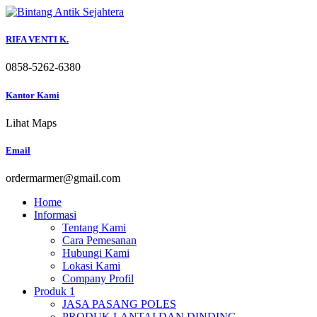
Skip
to
content
RIFA VENTI K.
0858-5262-6380
Kantor Kami
Lihat Maps
Email
ordermarmer@gmail.com
Home
Informasi
Tentang Kami
Cara Pemesanan
Hubungi Kami
Lokasi Kami
Company Profil
Produk 1
JASA PASANG POLES
PRODUK LANTAI DAN DINDING