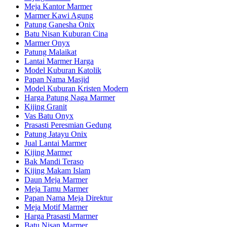
Meja Kantor Marmer
Marmer Kawi Agung
Patung Ganesha Onix
Batu Nisan Kuburan Cina
Marmer Onyx
Patung Malaikat
Lantai Marmer Harga
Model Kuburan Katolik
Papan Nama Masjid
Model Kuburan Kristen Modern
Harga Patung Naga Marmer
Kijing Granit
Vas Batu Onyx
Prasasti Peresmian Gedung
Patung Jatayu Onix
Jual Lantai Marmer
Kijing Marmer
Bak Mandi Teraso
Kijing Makam Islam
Daun Meja Marmer
Meja Tamu Marmer
Papan Nama Meja Direktur
Meja Motif Marmer
Harga Prasasti Marmer
Batu Nisan Marmer