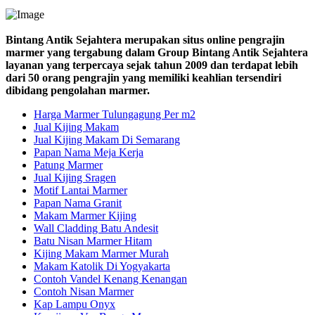
Bintang Antik Sejahtera merupakan situs online pengrajin
marmer yang tergabung dalam Group Bintang Antik Sejahtera
layanan yang terpercaya sejak tahun 2009 dan terdapat lebih
dari 50 orang pengrajin yang memiliki keahlian tersendiri
dibidang pengolahan marmer.
Harga Marmer Tulungagung Per m2
Jual Kijing Makam
Jual Kijing Makam Di Semarang
Papan Nama Meja Kerja
Patung Marmer
Jual Kijing Sragen
Motif Lantai Marmer
Papan Nama Granit
Makam Marmer Kijing
Wall Cladding Batu Andesit
Batu Nisan Marmer Hitam
Kijing Makam Marmer Murah
Makam Katolik Di Yogyakarta
Contoh Vandel Kenang Kenangan
Contoh Nisan Marmer
Kap Lampu Onyx