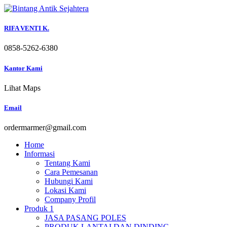
Skip
to
content
RIFA VENTI K.
0858-5262-6380
Kantor Kami
Lihat Maps
Email
ordermarmer@gmail.com
Home
Informasi
Tentang Kami
Cara Pemesanan
Hubungi Kami
Lokasi Kami
Company Profil
Produk 1
JASA PASANG POLES
PRODUK LANTAI DAN DINDING