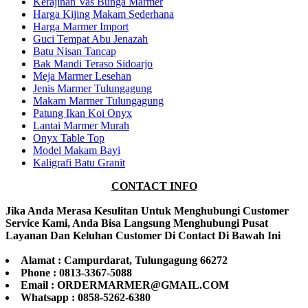
Kerajinan Vas Bunga Marmer
Harga Kijing Makam Sederhana
Harga Marmer Import
Guci Tempat Abu Jenazah
Batu Nisan Tancap
Bak Mandi Teraso Sidoarjo
Meja Marmer Lesehan
Jenis Marmer Tulungagung
Makam Marmer Tulungagung
Patung Ikan Koi Onyx
Lantai Marmer Murah
Onyx Table Top
Model Makam Bayi
Kaligrafi Batu Granit
CONTACT INFO
Jika Anda Merasa Kesulitan Untuk Menghubungi Customer
Service Kami, Anda Bisa Langsung Menghubungi Pusat
Layanan Dan Keluhan Customer Di Contact Di Bawah Ini
Alamat : Campurdarat, Tulungagung 66272
Phone : 0813-3367-5088
Email : ORDERMARMER@GMAIL.COM
Whatsapp : 0858-5262-6380