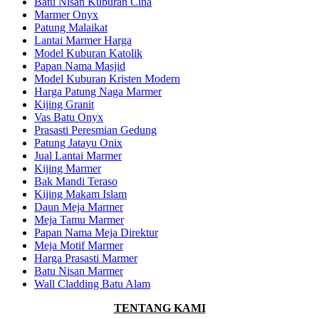
Batu Nisan Kuburan Cina
Marmer Onyx
Patung Malaikat
Lantai Marmer Harga
Model Kuburan Katolik
Papan Nama Masjid
Model Kuburan Kristen Modern
Harga Patung Naga Marmer
Kijing Granit
Vas Batu Onyx
Prasasti Peresmian Gedung
Patung Jatayu Onix
Jual Lantai Marmer
Kijing Marmer
Bak Mandi Teraso
Kijing Makam Islam
Daun Meja Marmer
Meja Tamu Marmer
Papan Nama Meja Direktur
Meja Motif Marmer
Harga Prasasti Marmer
Batu Nisan Marmer
Wall Cladding Batu Alam
TENTANG KAMI