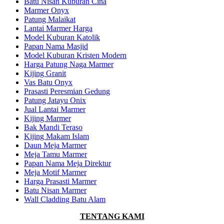
Batu Nisan Kuburan Cina
Marmer Onyx
Patung Malaikat
Lantai Marmer Harga
Model Kuburan Katolik
Papan Nama Masjid
Model Kuburan Kristen Modern
Harga Patung Naga Marmer
Kijing Granit
Vas Batu Onyx
Prasasti Peresmian Gedung
Patung Jatayu Onix
Jual Lantai Marmer
Kijing Marmer
Bak Mandi Teraso
Kijing Makam Islam
Daun Meja Marmer
Meja Tamu Marmer
Papan Nama Meja Direktur
Meja Motif Marmer
Harga Prasasti Marmer
Batu Nisan Marmer
Wall Cladding Batu Alam
TENTANG KAMI