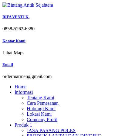
Skip
to
content
RIFA VENTI K.
0858-5262-6380
Kantor Kami
Lihat Maps
Email
ordermarmer@gmail.com
Home
Informasi
Tentang Kami
Cara Pemesanan
Hubungi Kami
Lokasi Kami
Company Profil
Produk 1
JASA PASANG POLES
PRODUK LANTAI DAN DINDING