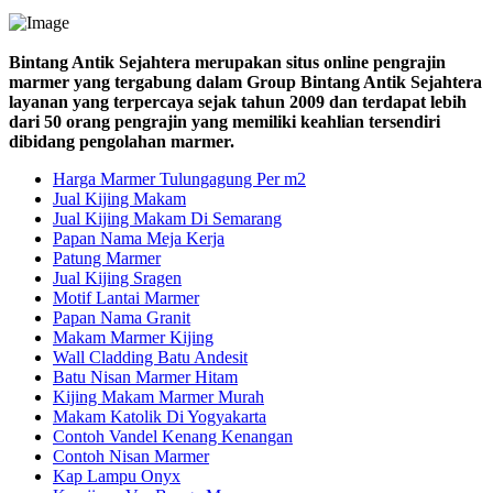
Bintang Antik Sejahtera merupakan situs online pengrajin
marmer yang tergabung dalam Group Bintang Antik Sejahtera
layanan yang terpercaya sejak tahun 2009 dan terdapat lebih
dari 50 orang pengrajin yang memiliki keahlian tersendiri
dibidang pengolahan marmer.
Harga Marmer Tulungagung Per m2
Jual Kijing Makam
Jual Kijing Makam Di Semarang
Papan Nama Meja Kerja
Patung Marmer
Jual Kijing Sragen
Motif Lantai Marmer
Papan Nama Granit
Makam Marmer Kijing
Wall Cladding Batu Andesit
Batu Nisan Marmer Hitam
Kijing Makam Marmer Murah
Makam Katolik Di Yogyakarta
Contoh Vandel Kenang Kenangan
Contoh Nisan Marmer
Kap Lampu Onyx