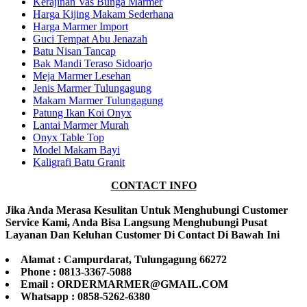
Kerajinan Vas Bunga Marmer
Harga Kijing Makam Sederhana
Harga Marmer Import
Guci Tempat Abu Jenazah
Batu Nisan Tancap
Bak Mandi Teraso Sidoarjo
Meja Marmer Lesehan
Jenis Marmer Tulungagung
Makam Marmer Tulungagung
Patung Ikan Koi Onyx
Lantai Marmer Murah
Onyx Table Top
Model Makam Bayi
Kaligrafi Batu Granit
CONTACT INFO
Jika Anda Merasa Kesulitan Untuk Menghubungi Customer
Service Kami, Anda Bisa Langsung Menghubungi Pusat
Layanan Dan Keluhan Customer Di Contact Di Bawah Ini
Alamat : Campurdarat, Tulungagung 66272
Phone : 0813-3367-5088
Email : ORDERMARMER@GMAIL.COM
Whatsapp : 0858-5262-6380