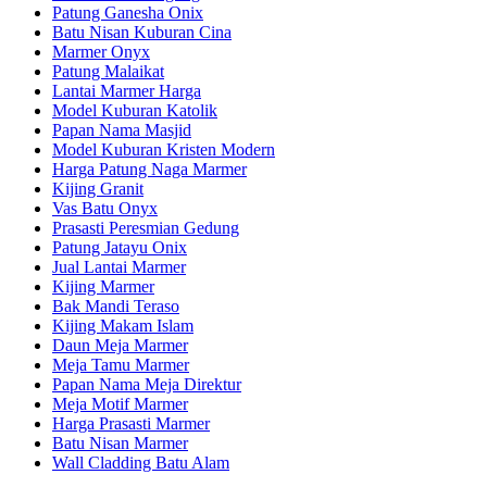
Patung Ganesha Onix
Batu Nisan Kuburan Cina
Marmer Onyx
Patung Malaikat
Lantai Marmer Harga
Model Kuburan Katolik
Papan Nama Masjid
Model Kuburan Kristen Modern
Harga Patung Naga Marmer
Kijing Granit
Vas Batu Onyx
Prasasti Peresmian Gedung
Patung Jatayu Onix
Jual Lantai Marmer
Kijing Marmer
Bak Mandi Teraso
Kijing Makam Islam
Daun Meja Marmer
Meja Tamu Marmer
Papan Nama Meja Direktur
Meja Motif Marmer
Harga Prasasti Marmer
Batu Nisan Marmer
Wall Cladding Batu Alam