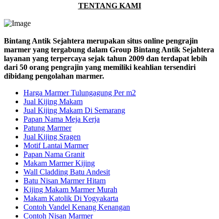
TENTANG KAMI
Bintang Antik Sejahtera merupakan situs online pengrajin
marmer yang tergabung dalam Group Bintang Antik Sejahtera
layanan yang terpercaya sejak tahun 2009 dan terdapat lebih
dari 50 orang pengrajin yang memiliki keahlian tersendiri
dibidang pengolahan marmer.
Harga Marmer Tulungagung Per m2
Jual Kijing Makam
Jual Kijing Makam Di Semarang
Papan Nama Meja Kerja
Patung Marmer
Jual Kijing Sragen
Motif Lantai Marmer
Papan Nama Granit
Makam Marmer Kijing
Wall Cladding Batu Andesit
Batu Nisan Marmer Hitam
Kijing Makam Marmer Murah
Makam Katolik Di Yogyakarta
Contoh Vandel Kenang Kenangan
Contoh Nisan Marmer