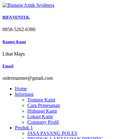
Skip
to
content
RIFA VENTI K.
0858-5262-6380
Kantor Kami
Lihat Maps
Email
ordermarmer@gmail.com
Home
Informasi
Tentang Kami
Cara Pemesanan
Hubungi Kami
Lokasi Kami
Company Profil
Produk 1
JASA PASANG POLES
PRODUK LANTAI DAN DINDING