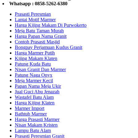
Whatsapp : 0858-5262-6380
Prasasti Peresmian
Lantai Motif Marmer
Harga Kijing Makam Di Purwokerto
Meja Batu Taman Murah
Harga Papan Nama Granit
Contoh Prasasti Masjid
Bongpay Perjamuan Kudus Granit
Harga Marmer Putih
Kijing Makam Klaten
Patung Kuda Batu
Nisan Granit Dan Marmer
Patung Naga Onyx
Meja Marmer Kecil
Papan Nama Meja Ukir
Jual Guci Abu Jenazah
Wastafel Batu Alam
Harga Kijing Klaten
Marmer Import
Bathtub Marmer
Harga Prasasti Marmer
Nisan Makam Kristen
Lampu Batu Alam
Prasasti Peresmian Granit