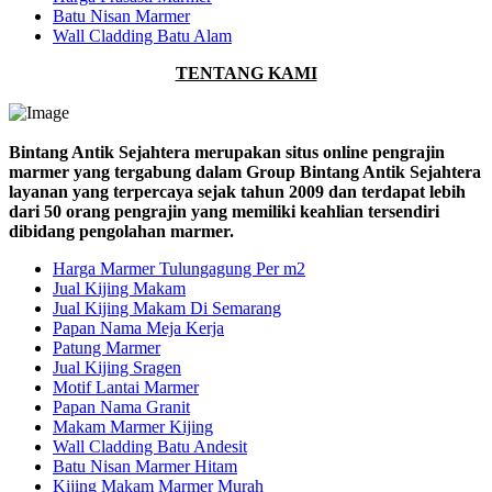
Batu Nisan Marmer
Wall Cladding Batu Alam
TENTANG KAMI
Bintang Antik Sejahtera merupakan situs online pengrajin
marmer yang tergabung dalam Group Bintang Antik Sejahtera
layanan yang terpercaya sejak tahun 2009 dan terdapat lebih
dari 50 orang pengrajin yang memiliki keahlian tersendiri
dibidang pengolahan marmer.
Harga Marmer Tulungagung Per m2
Jual Kijing Makam
Jual Kijing Makam Di Semarang
Papan Nama Meja Kerja
Patung Marmer
Jual Kijing Sragen
Motif Lantai Marmer
Papan Nama Granit
Makam Marmer Kijing
Wall Cladding Batu Andesit
Batu Nisan Marmer Hitam
Kijing Makam Marmer Murah