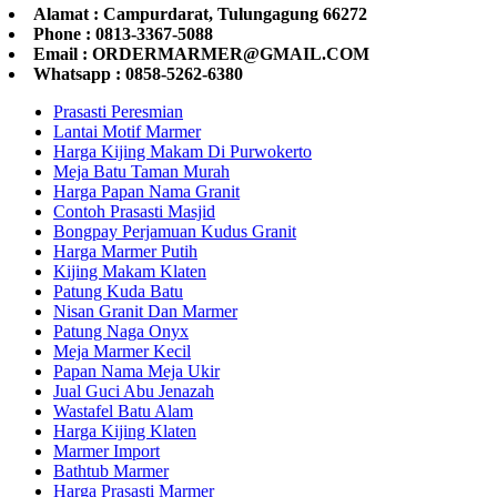
Alamat : Campurdarat, Tulungagung 66272
Phone : 0813-3367-5088
Email : ORDERMARMER@GMAIL.COM
Whatsapp : 0858-5262-6380
Prasasti Peresmian
Lantai Motif Marmer
Harga Kijing Makam Di Purwokerto
Meja Batu Taman Murah
Harga Papan Nama Granit
Contoh Prasasti Masjid
Bongpay Perjamuan Kudus Granit
Harga Marmer Putih
Kijing Makam Klaten
Patung Kuda Batu
Nisan Granit Dan Marmer
Patung Naga Onyx
Meja Marmer Kecil
Papan Nama Meja Ukir
Jual Guci Abu Jenazah
Wastafel Batu Alam
Harga Kijing Klaten
Marmer Import
Bathtub Marmer
Harga Prasasti Marmer