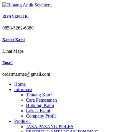
Skip
to
content
RIFA VENTI K.
0858-5262-6380
Kantor Kami
Lihat Maps
Email
ordermarmer@gmail.com
Home
Informasi
Tentang Kami
Cara Pemesanan
Hubungi Kami
Lokasi Kami
Company Profil
Produk 1
JASA PASANG POLES
PRODUK LANTAI DAN DINDING