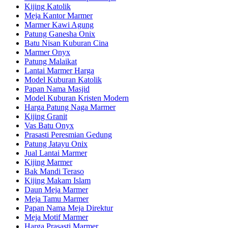
Kijing Katolik
Meja Kantor Marmer
Marmer Kawi Agung
Patung Ganesha Onix
Batu Nisan Kuburan Cina
Marmer Onyx
Patung Malaikat
Lantai Marmer Harga
Model Kuburan Katolik
Papan Nama Masjid
Model Kuburan Kristen Modern
Harga Patung Naga Marmer
Kijing Granit
Vas Batu Onyx
Prasasti Peresmian Gedung
Patung Jatayu Onix
Jual Lantai Marmer
Kijing Marmer
Bak Mandi Teraso
Kijing Makam Islam
Daun Meja Marmer
Meja Tamu Marmer
Papan Nama Meja Direktur
Meja Motif Marmer
Harga Prasasti Marmer