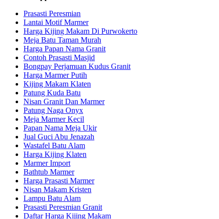
Prasasti Peresmian
Lantai Motif Marmer
Harga Kijing Makam Di Purwokerto
Meja Batu Taman Murah
Harga Papan Nama Granit
Contoh Prasasti Masjid
Bongpay Perjamuan Kudus Granit
Harga Marmer Putih
Kijing Makam Klaten
Patung Kuda Batu
Nisan Granit Dan Marmer
Patung Naga Onyx
Meja Marmer Kecil
Papan Nama Meja Ukir
Jual Guci Abu Jenazah
Wastafel Batu Alam
Harga Kijing Klaten
Marmer Import
Bathtub Marmer
Harga Prasasti Marmer
Nisan Makam Kristen
Lampu Batu Alam
Prasasti Peresmian Granit
Daftar Harga Kijing Makam