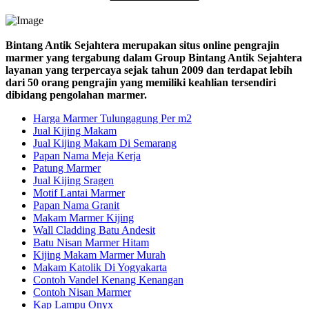
Bintang Antik Sejahtera merupakan situs online pengrajin
marmer yang tergabung dalam Group Bintang Antik Sejahtera
layanan yang terpercaya sejak tahun 2009 dan terdapat lebih
dari 50 orang pengrajin yang memiliki keahlian tersendiri
dibidang pengolahan marmer.
Harga Marmer Tulungagung Per m2
Jual Kijing Makam
Jual Kijing Makam Di Semarang
Papan Nama Meja Kerja
Patung Marmer
Jual Kijing Sragen
Motif Lantai Marmer
Papan Nama Granit
Makam Marmer Kijing
Wall Cladding Batu Andesit
Batu Nisan Marmer Hitam
Kijing Makam Marmer Murah
Makam Katolik Di Yogyakarta
Contoh Vandel Kenang Kenangan
Contoh Nisan Marmer
Kap Lampu Onyx