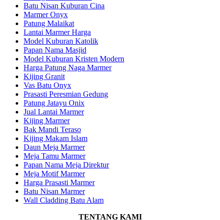
Batu Nisan Kuburan Cina
Marmer Onyx
Patung Malaikat
Lantai Marmer Harga
Model Kuburan Katolik
Papan Nama Masjid
Model Kuburan Kristen Modern
Harga Patung Naga Marmer
Kijing Granit
Vas Batu Onyx
Prasasti Peresmian Gedung
Patung Jatayu Onix
Jual Lantai Marmer
Kijing Marmer
Bak Mandi Teraso
Kijing Makam Islam
Daun Meja Marmer
Meja Tamu Marmer
Papan Nama Meja Direktur
Meja Motif Marmer
Harga Prasasti Marmer
Batu Nisan Marmer
Wall Cladding Batu Alam
TENTANG KAMI