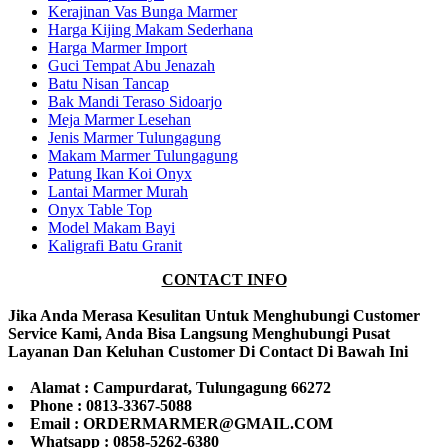
Kerajinan Vas Bunga Marmer
Harga Kijing Makam Sederhana
Harga Marmer Import
Guci Tempat Abu Jenazah
Batu Nisan Tancap
Bak Mandi Teraso Sidoarjo
Meja Marmer Lesehan
Jenis Marmer Tulungagung
Makam Marmer Tulungagung
Patung Ikan Koi Onyx
Lantai Marmer Murah
Onyx Table Top
Model Makam Bayi
Kaligrafi Batu Granit
CONTACT INFO
Jika Anda Merasa Kesulitan Untuk Menghubungi Customer
Service Kami, Anda Bisa Langsung Menghubungi Pusat
Layanan Dan Keluhan Customer Di Contact Di Bawah Ini
Alamat : Campurdarat, Tulungagung 66272
Phone : 0813-3367-5088
Email : ORDERMARMER@GMAIL.COM
Whatsapp : 0858-5262-6380