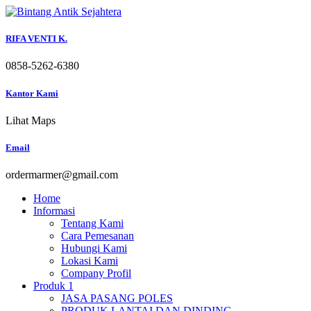
Skip
to
content
RIFA VENTI K.
0858-5262-6380
Kantor Kami
Lihat Maps
Email
ordermarmer@gmail.com
Home
Informasi
Tentang Kami
Cara Pemesanan
Hubungi Kami
Lokasi Kami
Company Profil
Produk 1
JASA PASANG POLES
PRODUK LANTAI DAN DINDING