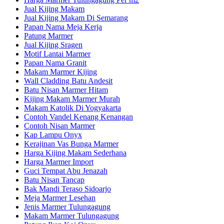
Jual Kijing Makam
Jual Kijing Makam Di Semarang
Papan Nama Meja Kerja
Patung Marmer
Jual Kijing Sragen
Motif Lantai Marmer
Papan Nama Granit
Makam Marmer Kijing
Wall Cladding Batu Andesit
Batu Nisan Marmer Hitam
Kijing Makam Marmer Murah
Makam Katolik Di Yogyakarta
Contoh Vandel Kenang Kenangan
Contoh Nisan Marmer
Kap Lampu Onyx
Kerajinan Vas Bunga Marmer
Harga Kijing Makam Sederhana
Harga Marmer Import
Guci Tempat Abu Jenazah
Batu Nisan Tancap
Bak Mandi Teraso Sidoarjo
Meja Marmer Lesehan
Jenis Marmer Tulungagung
Makam Marmer Tulungagung