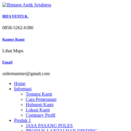
Skip
to
content
RIFA VENTI K.
0858-5262-6380
Kantor Kami
Lihat Maps
Email
ordermarmer@gmail.com
Home
Informasi
Tentang Kami
Cara Pemesanan
Hubungi Kami
Lokasi Kami
Company Profil
Produk 1
JASA PASANG POLES
PRODUK LANTAI DAN DINDING