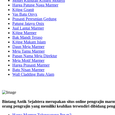
Model Kuburan Kristen Modern
Harga Patung Naga Marmer
Kijing Granit
Vas Batu Onyx
Prasasti Peresmian Gedung
Patung Jatayu Onix
Jual Lantai Marmer
Kijing Marmer
Bak Mandi Teraso
Kijing Makam Islam
Daun Meja Marmer
Meja Tamu Marmer
Papan Nama Meja Direktur
Meja Motif Marmer
Harga Prasasti Marmer
Batu Nisan Marmer
Wall Cladding Batu Alam
Bintang Antik Sejahtera merupakan situs online pengrajin marm
orang pengrajin yang memiliki keahlian tersendiri dibidang pe
Harga Marmer Tulungagung Per m2