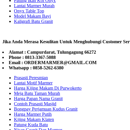
Patung Ikan Koi Onyx
Lantai Marmer Murah
Onyx Table Top
Model Makam Bayi
Kaligrafi Batu Granit
Jika Anda Merasa Kesulitan Untuk Menghubungi Customer Ser
Alamat : Campurdarat, Tulungagung 66272
Phone : 0813-3367-5088
Email : ORDERMARMER@GMAIL.COM
Whatsapp : 0858-5262-6380
Prasasti Peresmian
Lantai Motif Marmer
Harga Kijing Makam Di Purwokerto
Meja Batu Taman Murah
Harga Papan Nama Granit
Contoh Prasasti Masjid
Bongpay Perjamuan Kudus Granit
Harga Marmer Putih
Kijing Makam Klaten
Patung Kuda Batu
Nisan Granit Dan Marmer