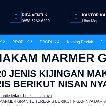
RIFA VENTI K.
KANTOR KA
0858-5262-6380
Lihat Maps
K 2
PRODUK 3
PRODUK 4
Katalog Produk
Daf
 MAKAM MARMER 
0 JENIS KIJINGAN M
IS BERIKUT NISAN NY
 MARMER GRANITE TERLARIS BERIKUT NISAN NYA DAFTA