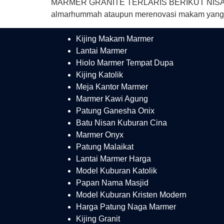
MARMER GRANITE TERLARIS BERIKUT NISAN NYA
almarhummah ataupun merenovasi makam yang ku
Kijing Makam Marmer
Lantai Marmer
Hiolo Marmer Tempat Dupa
Kijing Katolik
Meja Kantor Marmer
Marmer Kawi Agung
Patung Ganesha Onix
Batu Nisan Kuburan Cina
Marmer Onyx
Patung Malaikat
Lantai Marmer Harga
Model Kuburan Katolik
Papan Nama Masjid
Model Kuburan Kristen Modern
Harga Patung Naga Marmer
Kijing Granit