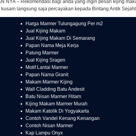
 – Rekomendasi bagi anda yang ingin pesan kijing makam 
sam langsung saja percayakan kepada Bintang Antik Sejahte
Harga Marmer Tulungagung Per m2
Jual Kijing Makam
Jual Kijing Makam Di Semarang
Papan Nama Meja Kerja
Patung Marmer
Jual Kijing Sragen
Motif Lantai Marmer
Papan Nama Granit
Makam Marmer Kijing
Wall Cladding Batu Andesit
Batu Nisan Marmer Hitam
Kijing Makam Marmer Murah
Makam Katolik Di Yogyakarta
Contoh Vandel Kenang Kenangan
Contoh Nisan Marmer
Kap Lampu Onyx