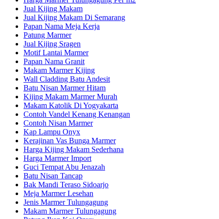
Jual Kijing Makam
Jual Kijing Makam Di Semarang
Papan Nama Meja Kerja
Patung Marmer
Jual Kijing Sragen
Motif Lantai Marmer
Papan Nama Granit
Makam Marmer Kijing
Wall Cladding Batu Andesit
Batu Nisan Marmer Hitam
Kijing Makam Marmer Murah
Makam Katolik Di Yogyakarta
Contoh Vandel Kenang Kenangan
Contoh Nisan Marmer
Kap Lampu Onyx
Kerajinan Vas Bunga Marmer
Harga Kijing Makam Sederhana
Harga Marmer Import
Guci Tempat Abu Jenazah
Batu Nisan Tancap
Bak Mandi Teraso Sidoarjo
Meja Marmer Lesehan
Jenis Marmer Tulungagung
Makam Marmer Tulungagung