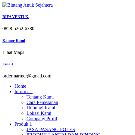
Skip
to
content
RIFA VENTI K.
0858-5262-6380
Kantor Kami
Lihat Maps
Email
ordermarmer@gmail.com
Home
Informasi
Tentang Kami
Cara Pemesanan
Hubungi Kami
Lokasi Kami
Company Profil
Produk 1
JASA PASANG POLES
PRODUK LANTAI DAN DINDING