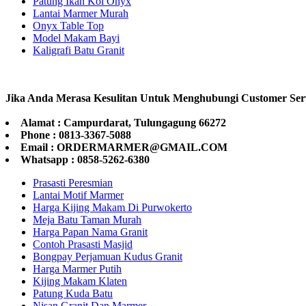
Patung Ikan Koi Onyx
Lantai Marmer Murah
Onyx Table Top
Model Makam Bayi
Kaligrafi Batu Granit
Jika Anda Merasa Kesulitan Untuk Menghubungi Customer Ser
Alamat : Campurdarat, Tulungagung 66272
Phone : 0813-3367-5088
Email : ORDERMARMER@GMAIL.COM
Whatsapp : 0858-5262-6380
Prasasti Peresmian
Lantai Motif Marmer
Harga Kijing Makam Di Purwokerto
Meja Batu Taman Murah
Harga Papan Nama Granit
Contoh Prasasti Masjid
Bongpay Perjamuan Kudus Granit
Harga Marmer Putih
Kijing Makam Klaten
Patung Kuda Batu
Nisan Granit Dan Marmer