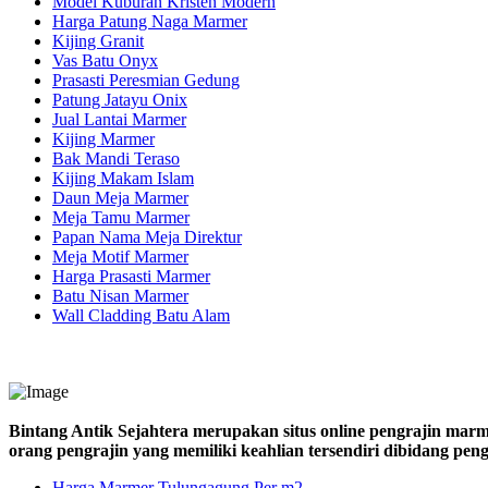
Model Kuburan Kristen Modern
Harga Patung Naga Marmer
Kijing Granit
Vas Batu Onyx
Prasasti Peresmian Gedung
Patung Jatayu Onix
Jual Lantai Marmer
Kijing Marmer
Bak Mandi Teraso
Kijing Makam Islam
Daun Meja Marmer
Meja Tamu Marmer
Papan Nama Meja Direktur
Meja Motif Marmer
Harga Prasasti Marmer
Batu Nisan Marmer
Wall Cladding Batu Alam
Bintang Antik Sejahtera merupakan situs online pengrajin marm
orang pengrajin yang memiliki keahlian tersendiri dibidang pe
Harga Marmer Tulungagung Per m2