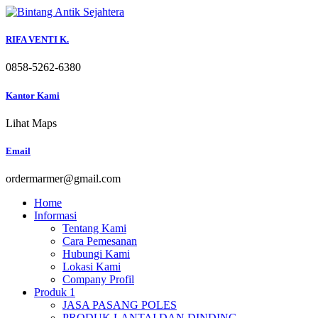
Skip
to
content
RIFA VENTI K.
0858-5262-6380
Kantor Kami
Lihat Maps
Email
ordermarmer@gmail.com
Home
Informasi
Tentang Kami
Cara Pemesanan
Hubungi Kami
Lokasi Kami
Company Profil
Produk 1
JASA PASANG POLES
PRODUK LANTAI DAN DINDING