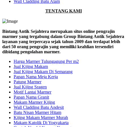
Wall Cladding Batu Alam
TENTANG KAMI
Bintang Antik Sejahtera merupakan situs online pengrajin
marmer yang tergabung dalam Group Bintang Antik Sejahtera
layanan yang terpercaya sejak tahun 2009 dan terdapat lebih
dari 50 orang pengrajin yang memiliki keahlian tersendiri
dibidang pengolahan marmer.
Harga Marmer Tulungagung Per m2
Jual Kijing Makam
Jual Kijing Makam Di Semarang
Papan Nama Meja Kerja
Patung Marmer
Jual Kijing Sragen
Motif Lantai Marmer
Papan Nama Granit
Makam Marmer Kijing
Wall Cladding Batu Andesit
Batu Nisan Marmer Hitam
Kijing Makam Marmer Murah
Makam Katolik Di Yogyakarta