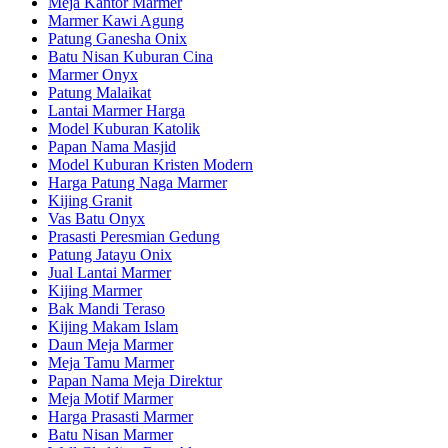
Meja Kantor Marmer
Marmer Kawi Agung
Patung Ganesha Onix
Batu Nisan Kuburan Cina
Marmer Onyx
Patung Malaikat
Lantai Marmer Harga
Model Kuburan Katolik
Papan Nama Masjid
Model Kuburan Kristen Modern
Harga Patung Naga Marmer
Kijing Granit
Vas Batu Onyx
Prasasti Peresmian Gedung
Patung Jatayu Onix
Jual Lantai Marmer
Kijing Marmer
Bak Mandi Teraso
Kijing Makam Islam
Daun Meja Marmer
Meja Tamu Marmer
Papan Nama Meja Direktur
Meja Motif Marmer
Harga Prasasti Marmer
Batu Nisan Marmer