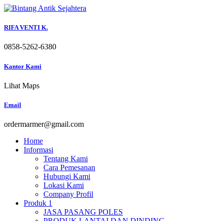
Skip
to
content
RIFA VENTI K.
0858-5262-6380
Kantor Kami
Lihat Maps
Email
ordermarmer@gmail.com
Home
Informasi
Tentang Kami
Cara Pemesanan
Hubungi Kami
Lokasi Kami
Company Profil
Produk 1
JASA PASANG POLES
PRODUK LANTAI DAN DINDING