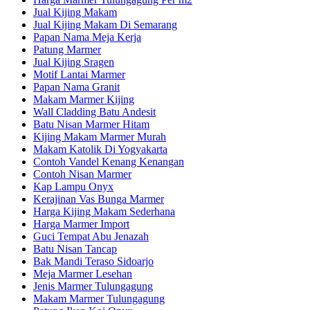
Jual Kijing Makam
Jual Kijing Makam Di Semarang
Papan Nama Meja Kerja
Patung Marmer
Jual Kijing Sragen
Motif Lantai Marmer
Papan Nama Granit
Makam Marmer Kijing
Wall Cladding Batu Andesit
Batu Nisan Marmer Hitam
Kijing Makam Marmer Murah
Makam Katolik Di Yogyakarta
Contoh Vandel Kenang Kenangan
Contoh Nisan Marmer
Kap Lampu Onyx
Kerajinan Vas Bunga Marmer
Harga Kijing Makam Sederhana
Harga Marmer Import
Guci Tempat Abu Jenazah
Batu Nisan Tancap
Bak Mandi Teraso Sidoarjo
Meja Marmer Lesehan
Jenis Marmer Tulungagung
Makam Marmer Tulungagung