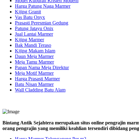
Model Kuburan Kristen Modern
Harga Patung Naga Marmer
Kijing Granit
Vas Batu Onyx
Prasasti Peresmian Gedung
Patung Jatayu Onix
Jual Lantai Marmer
Kijing Marmer
Bak Mandi Teraso
Kijing Makam Islam
Daun Meja Marmer
Meja Tamu Marmer
Papan Nama Meja Direktur
Meja Motif Marmer
Harga Prasasti Marmer
Batu Nisan Marmer
Wall Cladding Batu Alam
Bintang Antik Sejahtera merupakan situs online pengrajin marm
orang pengrajin yang memiliki keahlian tersendiri dibidang pe
Harga Marmer Tulungagung Per m2