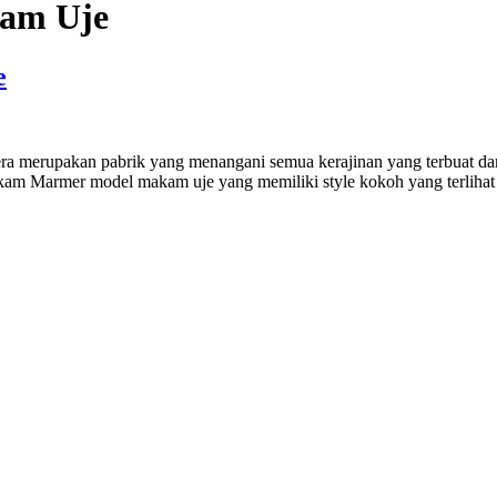
am Uje
e
erupakan pabrik yang menangani semua kerajinan yang terbuat dari 
kam Marmer model makam uje yang memiliki style kokoh yang terlihat 