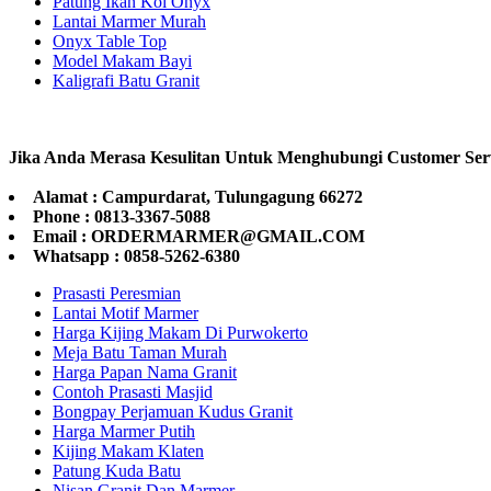
Patung Ikan Koi Onyx
Lantai Marmer Murah
Onyx Table Top
Model Makam Bayi
Kaligrafi Batu Granit
Jika Anda Merasa Kesulitan Untuk Menghubungi Customer Ser
Alamat : Campurdarat, Tulungagung 66272
Phone : 0813-3367-5088
Email : ORDERMARMER@GMAIL.COM
Whatsapp : 0858-5262-6380
Prasasti Peresmian
Lantai Motif Marmer
Harga Kijing Makam Di Purwokerto
Meja Batu Taman Murah
Harga Papan Nama Granit
Contoh Prasasti Masjid
Bongpay Perjamuan Kudus Granit
Harga Marmer Putih
Kijing Makam Klaten
Patung Kuda Batu
Nisan Granit Dan Marmer