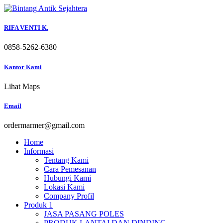
Skip
to
content
RIFA VENTI K.
0858-5262-6380
Kantor Kami
Lihat Maps
Email
ordermarmer@gmail.com
Home
Informasi
Tentang Kami
Cara Pemesanan
Hubungi Kami
Lokasi Kami
Company Profil
Produk 1
JASA PASANG POLES
PRODUK LANTAI DAN DINDING