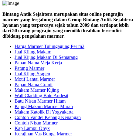
Bintang Antik Sejahtera merupakan situs online pengrajin
marmer yang tergabung dalam Group Bintang Antik Sejahtera
layanan yang terpercaya sejak tahun 2009 dan terdapat lebih
dari 50 orang pengrajin yang memiliki keahlian tersendiri
dibidang pengolahan marmer.
Harga Marmer Tulungagung Per m2
Jual Kijing Makam
Jual Kijing Makam Di Semarang
Papan Nama Meja Kerja
Patung Marmer
Jual Kijing Sragen
Motif Lantai Marmer
Papan Nama Granit
Makam Marmer Kijing
Wall Cladding Batu Andesit
Batu Nisan Marmer Hitam
Kijing Makam Marmer Murah
Makam Katolik Di Yogyakarta
Contoh Vandel Kenang Kenangan
Contoh Nisan Marmer
Kap Lampu Onyx
Kerajinan Vas Bunga Marmer