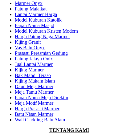
Marmer Onyx
Patung Malaikat
Lantai Marmer Harga
Model Kuburan Katolik
Papan Nama Masjid
Model Kuburan Kristen Modern
Harga Patung Naga Marmer
Kijing Granit
Vas Batu Onyx
Prasasti Peresmian Gedung
Patung Jatayu Onix
Jual Lantai Marmer
Kijing Marmer
Bak Mandi Teraso
Kijing Makam Islam
Daun Meja Marmer
Meja Tamu Marmer
Papan Nama Meja Direktur
Meja Motif Marmer
Harga Prasasti Marmer
Batu Nisan Marmer
Wall Cladding Batu Alam
TENTANG KAMI