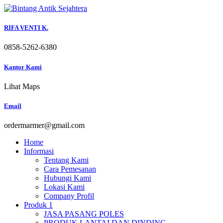
Skip
to
content
RIFA VENTI K.
0858-5262-6380
Kantor Kami
Lihat Maps
Email
ordermarmer@gmail.com
Home
Informasi
Tentang Kami
Cara Pemesanan
Hubungi Kami
Lokasi Kami
Company Profil
Produk 1
JASA PASANG POLES
PRODUK LANTAI DAN DINDING