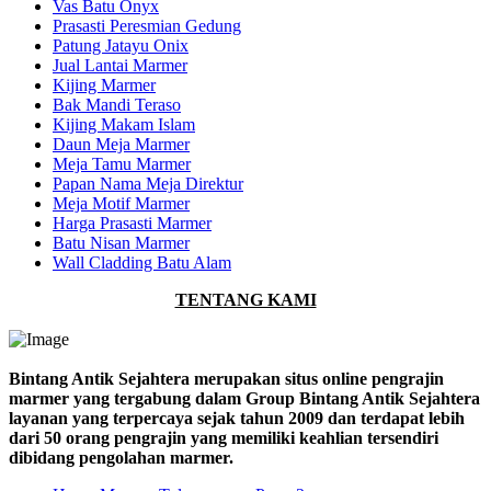
Vas Batu Onyx
Prasasti Peresmian Gedung
Patung Jatayu Onix
Jual Lantai Marmer
Kijing Marmer
Bak Mandi Teraso
Kijing Makam Islam
Daun Meja Marmer
Meja Tamu Marmer
Papan Nama Meja Direktur
Meja Motif Marmer
Harga Prasasti Marmer
Batu Nisan Marmer
Wall Cladding Batu Alam
TENTANG KAMI
Bintang Antik Sejahtera merupakan situs online pengrajin
marmer yang tergabung dalam Group Bintang Antik Sejahtera
layanan yang terpercaya sejak tahun 2009 dan terdapat lebih
dari 50 orang pengrajin yang memiliki keahlian tersendiri
dibidang pengolahan marmer.