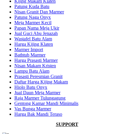
Kijing Makam Klaten
Patung Kuda Batu
Nisan Granit Dan Marmer
Patung Naga Onyx
Meja Marmer Kecil
Papan Nama Meja Ukir
Jual Guci Abu Jenazah
Wastafel Batu Alam
Harga Kijing Klaten
Marmer Import
Bathtub Marmer
Harga Prasasti Marmer
Nisan Makam Kristen
Lampu Batu Alam
Prasasti Peresmian Granit
Daftar Harga Kijing Makam
Hiolo Batu Onyx
Jual Daun Meja Marmer
Raja Marmer Tulungagung
Gentong Kamar Mandi Minimalis
Vas Bunga Marmer
Harga Bak Mandi Teraso
SUPPORT