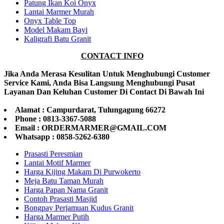
Patung Ikan Koi Onyx
Lantai Marmer Murah
Onyx Table Top
Model Makam Bayi
Kaligrafi Batu Granit
CONTACT INFO
Jika Anda Merasa Kesulitan Untuk Menghubungi Customer
Service Kami, Anda Bisa Langsung Menghubungi Pusat
Layanan Dan Keluhan Customer Di Contact Di Bawah Ini
Alamat : Campurdarat, Tulungagung 66272
Phone : 0813-3367-5088
Email : ORDERMARMER@GMAIL.COM
Whatsapp : 0858-5262-6380
Prasasti Peresmian
Lantai Motif Marmer
Harga Kijing Makam Di Purwokerto
Meja Batu Taman Murah
Harga Papan Nama Granit
Contoh Prasasti Masjid
Bongpay Perjamuan Kudus Granit
Harga Marmer Putih