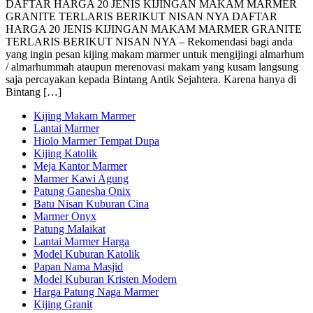
DAFTAR HARGA 20 JENIS KIJINGAN MAKAM MARMER
GRANITE TERLARIS BERIKUT NISAN NYA DAFTAR
HARGA 20 JENIS KIJINGAN MAKAM MARMER GRANITE
TERLARIS BERIKUT NISAN NYA – Rekomendasi bagi anda
yang ingin pesan kijing makam marmer untuk mengijingi almarhum
/ almarhummah ataupun merenovasi makam yang kusam langsung
saja percayakan kepada Bintang Antik Sejahtera. Karena hanya di
Bintang […]
Kijing Makam Marmer
Lantai Marmer
Hiolo Marmer Tempat Dupa
Kijing Katolik
Meja Kantor Marmer
Marmer Kawi Agung
Patung Ganesha Onix
Batu Nisan Kuburan Cina
Marmer Onyx
Patung Malaikat
Lantai Marmer Harga
Model Kuburan Katolik
Papan Nama Masjid
Model Kuburan Kristen Modern
Harga Patung Naga Marmer
Kijing Granit