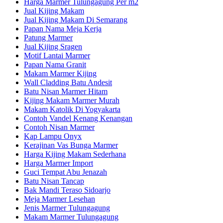
Harga Marmer Tulungagung Per m2
Jual Kijing Makam
Jual Kijing Makam Di Semarang
Papan Nama Meja Kerja
Patung Marmer
Jual Kijing Sragen
Motif Lantai Marmer
Papan Nama Granit
Makam Marmer Kijing
Wall Cladding Batu Andesit
Batu Nisan Marmer Hitam
Kijing Makam Marmer Murah
Makam Katolik Di Yogyakarta
Contoh Vandel Kenang Kenangan
Contoh Nisan Marmer
Kap Lampu Onyx
Kerajinan Vas Bunga Marmer
Harga Kijing Makam Sederhana
Harga Marmer Import
Guci Tempat Abu Jenazah
Batu Nisan Tancap
Bak Mandi Teraso Sidoarjo
Meja Marmer Lesehan
Jenis Marmer Tulungagung
Makam Marmer Tulungagung