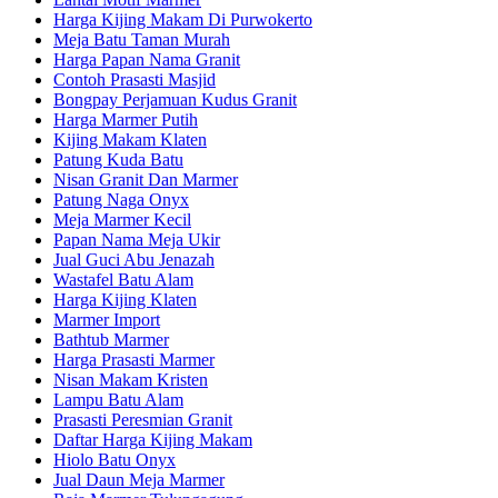
Harga Kijing Makam Di Purwokerto
Meja Batu Taman Murah
Harga Papan Nama Granit
Contoh Prasasti Masjid
Bongpay Perjamuan Kudus Granit
Harga Marmer Putih
Kijing Makam Klaten
Patung Kuda Batu
Nisan Granit Dan Marmer
Patung Naga Onyx
Meja Marmer Kecil
Papan Nama Meja Ukir
Jual Guci Abu Jenazah
Wastafel Batu Alam
Harga Kijing Klaten
Marmer Import
Bathtub Marmer
Harga Prasasti Marmer
Nisan Makam Kristen
Lampu Batu Alam
Prasasti Peresmian Granit
Daftar Harga Kijing Makam
Hiolo Batu Onyx
Jual Daun Meja Marmer