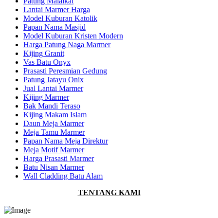
Patung Malaikat
Lantai Marmer Harga
Model Kuburan Katolik
Papan Nama Masjid
Model Kuburan Kristen Modern
Harga Patung Naga Marmer
Kijing Granit
Vas Batu Onyx
Prasasti Peresmian Gedung
Patung Jatayu Onix
Jual Lantai Marmer
Kijing Marmer
Bak Mandi Teraso
Kijing Makam Islam
Daun Meja Marmer
Meja Tamu Marmer
Papan Nama Meja Direktur
Meja Motif Marmer
Harga Prasasti Marmer
Batu Nisan Marmer
Wall Cladding Batu Alam
TENTANG KAMI