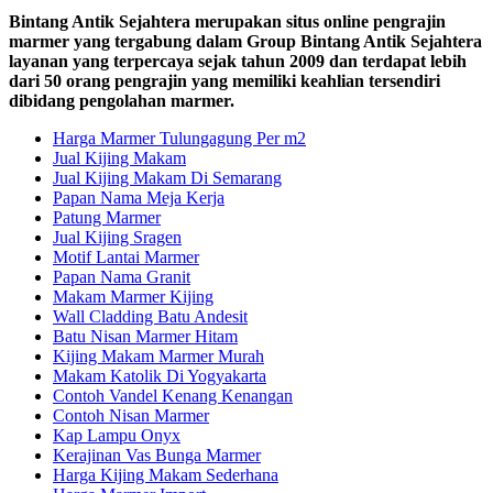
Bintang Antik Sejahtera merupakan situs online pengrajin
marmer yang tergabung dalam Group Bintang Antik Sejahtera
layanan yang terpercaya sejak tahun 2009 dan terdapat lebih
dari 50 orang pengrajin yang memiliki keahlian tersendiri
dibidang pengolahan marmer.
Harga Marmer Tulungagung Per m2
Jual Kijing Makam
Jual Kijing Makam Di Semarang
Papan Nama Meja Kerja
Patung Marmer
Jual Kijing Sragen
Motif Lantai Marmer
Papan Nama Granit
Makam Marmer Kijing
Wall Cladding Batu Andesit
Batu Nisan Marmer Hitam
Kijing Makam Marmer Murah
Makam Katolik Di Yogyakarta
Contoh Vandel Kenang Kenangan
Contoh Nisan Marmer
Kap Lampu Onyx
Kerajinan Vas Bunga Marmer
Harga Kijing Makam Sederhana