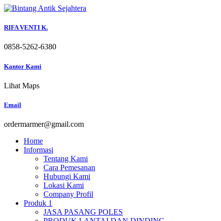
Skip
to
content
RIFA VENTI K.
0858-5262-6380
Kantor Kami
Lihat Maps
Email
ordermarmer@gmail.com
Home
Informasi
Tentang Kami
Cara Pemesanan
Hubungi Kami
Lokasi Kami
Company Profil
Produk 1
JASA PASANG POLES
PRODUK LANTAI DAN DINDING