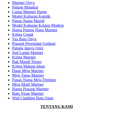
Marmer Onyx
Patung Malaikat
Lantai Marmer Harga
Model Kuburan Katolik
Papan Nama Masjid
Model Kuburan Kristen Modern
Harga Patung Naga Marmer
Kijing Granit
Vas Batu Onyx
Prasasti Peresmian Gedung
Patung Jatayu Onix
Jual Lantai Marmer
Kijing Marmer
Bak Mandi Teraso
Kijing Makam Islam
Daun Meja Marmer
Meja Tamu Marmer
Papan Nama Meja Direktur
Meja Motif Marmer
Harga Prasasti Marmer
Batu Nisan Marmer
Wall Cladding Batu Alam
TENTANG KAMI