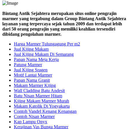
Bintang Antik Sejahtera merupakan situs online pengrajin
marmer yang tergabung dalam Group Bintang Antik Sejahtera
layanan yang terpercaya sejak tahun 2009 dan terdapat lebih
dari 50 orang pengrajin yang memiliki keahlian tersendiri
dibidang pengolahan marmer.
Harga Marmer Tulungagung Per m2
Jual Kijing Makam
Jual Kijing Makam Di Semarang
Papan Nama Meja Kerja
Patung Marmer
Jual Kijing Sragen
Motif Lantai Marmer
Papan Nama Granit
Makam Marmer Kijing
Wall Cladding Batu Andesit
Batu Nisan Marmer Hitam
Kijing Makam Marmer Murah
Makam Katolik Di Yogyakarta
Contoh Vandel Kenang Kenangan
Contoh Nisan Marmer
Kap Lampu Onyx
Kerajinan Vas Bunga Marmer