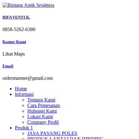
Skip
to
content
RIFA VENTI K.
0858-5262-6380
Kantor Kami
Lihat Maps
Email
ordermarmer@gmail.com
Home
Informasi
Tentang Kami
Cara Pemesanan
Hubungi Kami
Lokasi Kami
Company Profil
Produk 1
JASA PASANG POLES
PRODUK LANTAI DAN DINDING