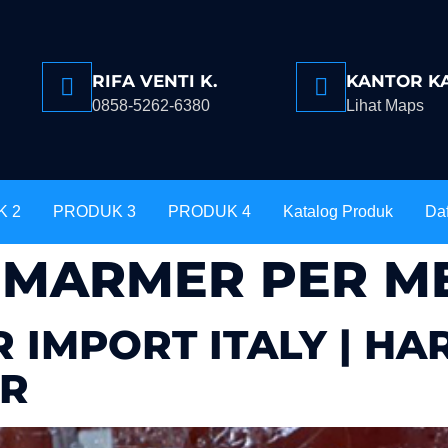
RIFA VENTI K.
KANTOR K
0858-5262-6380
Lihat Maps
K 2
PRODUK 3
PRODUK 4
Katalog Produk
Daf
 MARMER PER M
 IMPORT ITALY | H
ER