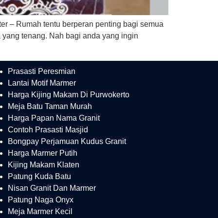
Meter – Rumah tentu berperan penting bagi semua
 yang tenang. Nah bagi anda yang ingin
Prasasti Peresmian
Lantai Motif Marmer
Harga Kijing Makam Di Purwokerto
Meja Batu Taman Murah
Harga Papan Nama Granit
Contoh Prasasti Masjid
Bongpay Perjamuan Kudus Granit
Harga Marmer Putih
Kijing Makam Klaten
Patung Kuda Batu
Nisan Granit Dan Marmer
Patung Naga Onyx
Meja Marmer Kecil