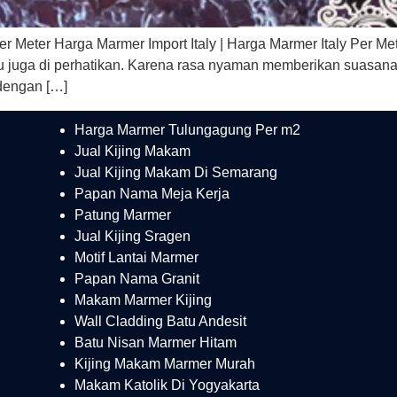
Per Meter Harga Marmer Import Italy | Harga Marmer Italy Per 
u juga di perhatikan. Karena rasa nyaman memberikan suasana
dengan […]
Harga Marmer Tulungagung Per m2
Jual Kijing Makam
Jual Kijing Makam Di Semarang
Papan Nama Meja Kerja
Patung Marmer
Jual Kijing Sragen
Motif Lantai Marmer
Papan Nama Granit
Makam Marmer Kijing
Wall Cladding Batu Andesit
Batu Nisan Marmer Hitam
Kijing Makam Marmer Murah
Makam Katolik Di Yogyakarta