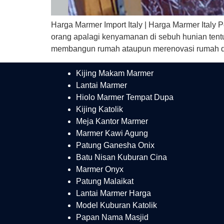
Harga Marmer Import Italy | Harga Marmer Italy 
orang apalagi kenyamanan di sebuh hunian tent
membangun rumah ataupun merenovasi rumah 
Kijing Makam Marmer
Lantai Marmer
Hiolo Marmer Tempat Dupa
Kijing Katolik
Meja Kantor Marmer
Marmer Kawi Agung
Patung Ganesha Onix
Batu Nisan Kuburan Cina
Marmer Onyx
Patung Malaikat
Lantai Marmer Harga
Model Kuburan Katolik
Papan Nama Masjid