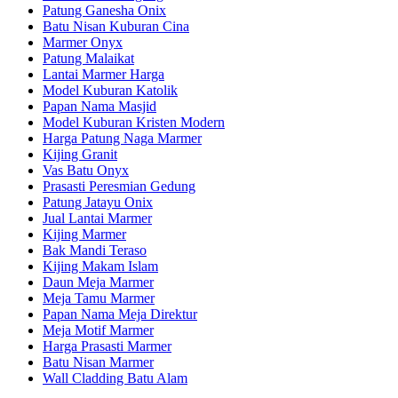
Patung Ganesha Onix
Batu Nisan Kuburan Cina
Marmer Onyx
Patung Malaikat
Lantai Marmer Harga
Model Kuburan Katolik
Papan Nama Masjid
Model Kuburan Kristen Modern
Harga Patung Naga Marmer
Kijing Granit
Vas Batu Onyx
Prasasti Peresmian Gedung
Patung Jatayu Onix
Jual Lantai Marmer
Kijing Marmer
Bak Mandi Teraso
Kijing Makam Islam
Daun Meja Marmer
Meja Tamu Marmer
Papan Nama Meja Direktur
Meja Motif Marmer
Harga Prasasti Marmer
Batu Nisan Marmer
Wall Cladding Batu Alam