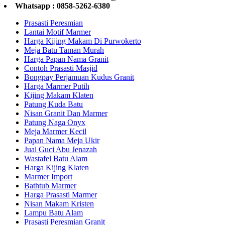
Whatsapp : 0858-5262-6380
Prasasti Peresmian
Lantai Motif Marmer
Harga Kijing Makam Di Purwokerto
Meja Batu Taman Murah
Harga Papan Nama Granit
Contoh Prasasti Masjid
Bongpay Perjamuan Kudus Granit
Harga Marmer Putih
Kijing Makam Klaten
Patung Kuda Batu
Nisan Granit Dan Marmer
Patung Naga Onyx
Meja Marmer Kecil
Papan Nama Meja Ukir
Jual Guci Abu Jenazah
Wastafel Batu Alam
Harga Kijing Klaten
Marmer Import
Bathtub Marmer
Harga Prasasti Marmer
Nisan Makam Kristen
Lampu Batu Alam
Prasasti Peresmian Granit