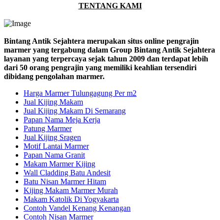
TENTANG KAMI
Bintang Antik Sejahtera merupakan situs online pengrajin
marmer yang tergabung dalam Group Bintang Antik Sejahtera
layanan yang terpercaya sejak tahun 2009 dan terdapat lebih
dari 50 orang pengrajin yang memiliki keahlian tersendiri
dibidang pengolahan marmer.
Harga Marmer Tulungagung Per m2
Jual Kijing Makam
Jual Kijing Makam Di Semarang
Papan Nama Meja Kerja
Patung Marmer
Jual Kijing Sragen
Motif Lantai Marmer
Papan Nama Granit
Makam Marmer Kijing
Wall Cladding Batu Andesit
Batu Nisan Marmer Hitam
Kijing Makam Marmer Murah
Makam Katolik Di Yogyakarta
Contoh Vandel Kenang Kenangan
Contoh Nisan Marmer