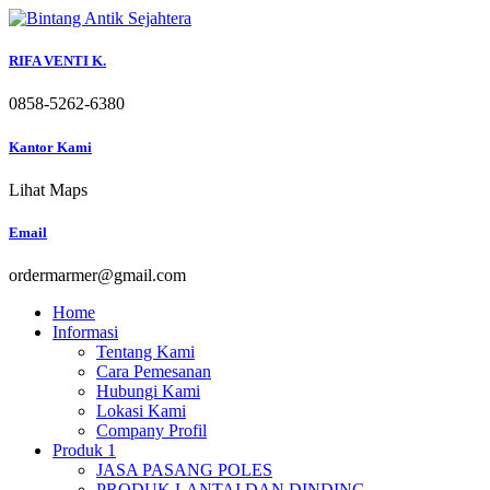
Skip
to
content
RIFA VENTI K.
0858-5262-6380
Kantor Kami
Lihat Maps
Email
ordermarmer@gmail.com
Home
Informasi
Tentang Kami
Cara Pemesanan
Hubungi Kami
Lokasi Kami
Company Profil
Produk 1
JASA PASANG POLES
PRODUK LANTAI DAN DINDING