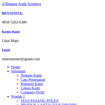
Skip
to
content
RIFA VENTI K.
0858-5262-6380
Kantor Kami
Lihat Maps
Email
ordermarmer@gmail.com
Home
Informasi
Tentang Kami
Cara Pemesanan
Hubungi Kami
Lokasi Kami
Company Profil
Produk 1
JASA PASANG POLES
PRODUK LANTAI DAN DINDING