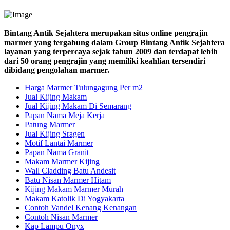
Bintang Antik Sejahtera merupakan situs online pengrajin
marmer yang tergabung dalam Group Bintang Antik Sejahtera
layanan yang terpercaya sejak tahun 2009 dan terdapat lebih
dari 50 orang pengrajin yang memiliki keahlian tersendiri
dibidang pengolahan marmer.
Harga Marmer Tulungagung Per m2
Jual Kijing Makam
Jual Kijing Makam Di Semarang
Papan Nama Meja Kerja
Patung Marmer
Jual Kijing Sragen
Motif Lantai Marmer
Papan Nama Granit
Makam Marmer Kijing
Wall Cladding Batu Andesit
Batu Nisan Marmer Hitam
Kijing Makam Marmer Murah
Makam Katolik Di Yogyakarta
Contoh Vandel Kenang Kenangan
Contoh Nisan Marmer
Kap Lampu Onyx