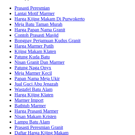
Prasasti Peresmian
Lantai Motif Marmer
Harga Kijing Makam Di Purwokerto
Meja Batu Taman Murah
Harga Papan Nama Granit
Contoh Prasasti Masjid
Bongpay Perjamuan Kudus Granit
Harga Marmer Putih
Kijing Makam Klaten
Patung Kuda Batu
Nisan Granit Dan Marmer
Patung Naga Onyx
Meja Marmer Kecil
Papan Nama Meja Ukir
Jual Guci Abu Jenazah
Wastafel Batu Alam
Harga Kijing Klaten
Marmer Import
Bathtub Marmer
Harga Prasasti Marmer
Nisan Makam Kristen
Lampu Batu Alam
Prasasti Peresmian Granit
Daftar Harga Kijing Makam