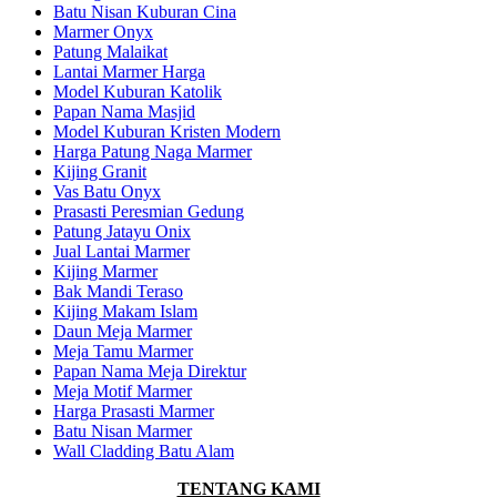
Batu Nisan Kuburan Cina
Marmer Onyx
Patung Malaikat
Lantai Marmer Harga
Model Kuburan Katolik
Papan Nama Masjid
Model Kuburan Kristen Modern
Harga Patung Naga Marmer
Kijing Granit
Vas Batu Onyx
Prasasti Peresmian Gedung
Patung Jatayu Onix
Jual Lantai Marmer
Kijing Marmer
Bak Mandi Teraso
Kijing Makam Islam
Daun Meja Marmer
Meja Tamu Marmer
Papan Nama Meja Direktur
Meja Motif Marmer
Harga Prasasti Marmer
Batu Nisan Marmer
Wall Cladding Batu Alam
TENTANG KAMI